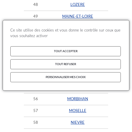
48
LOZERE
49
MAINE-ET-LOIRE
50
MANCHE
Ce site utilise des cookies et vous donne le contrôle sur ceux que
vous souhaitez activer
51
MARNE
TOUT ACCEPTER
52
HAUTE-MARNE
53
MAYENNE
TOUT REFUSER
54
MEURTHE-ET-MOSELLE
PERSONNALISER MES CHOIX
55
MEUSE
56
MORBIHAN
57
MOSELLE
58
NIEVRE