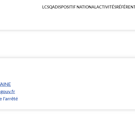
LCSQA
DISPOSITIF NATIONAL
ACTIVITÉS
RÉFÉRENT
Menu
principal
LCSQA
AINE
gouv.fr
 l'arrêté