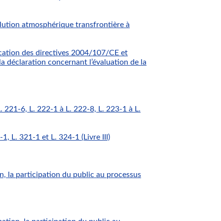
lution atmosphérique transfrontière à
ation des directives 2004/107/CE et
 déclaration concernant l’évaluation de la
 221-6, L. 222-1 à L. 222-8, L. 223-1 à L.
, L. 321-1 et L. 324-1 (Livre III)
n, la participation du public au processus