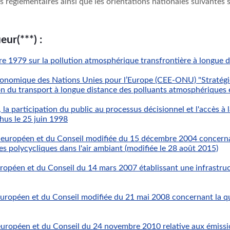
es réglementaires ainsi que les orientations nationales suivantes 
eur(***) :
1979 sur la pollution atmosphérique transfrontière à longue d
onomique des Nations Unies pour l’Europe (CEE-ONU) "Stratégi
ion du transport à longue distance des polluants atmosphérique
, la participation du public au processus décisionnel et l'accès à
hus le 25 juin 1998
uropéen et du Conseil modifiée du 15 décembre 2004 concernant
s polycycliques dans l'air ambiant (modifiée le 28 août 2015)
opéen et du Conseil du 14 mars 2007 établissant une infrastruc
opéen et du Conseil modifiée du 21 mai 2008 concernant la qual
ropéen et du Conseil du 24 novembre 2010 relative aux émission