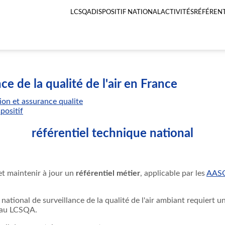
LCSQA
DISPOSITIF NATIONAL
ACTIVITÉS
RÉFÉRENT
Menu
principal
LCSQA
ce de la qualité de l'air en France
ion et assurance qualite
spositif
référentiel technique national
et maintenir à jour un
référentiel métier
, applicable par les
AAS
f national de surveillance de la qualité de l'air ambiant requiert u
s au LCSQA.