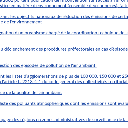
002 portant publication de la convention sur l'accès à l'informa
justice en matière d'environnement (ensemble deux annexes), fait
ant les objectifs nationaux de réduction des émissions de cert
ode de l’environnement
nation d’un organisme chargé de la coordination technique de la su
 au déclenchement des procédures préfectorales en cas d’épisodes
estion des épisodes de pollution de l'air ambiant
t les listes d’agglomérations de plus de 100 000, 150 000 et 25
'article L. 2213-4-1 du code général des collectivités territorial
ice de la qualité de l'air ambiant
liste des polluants atmosphériques dont les émissions sont évalu
page des régions en zones administratives de surveillance de la q