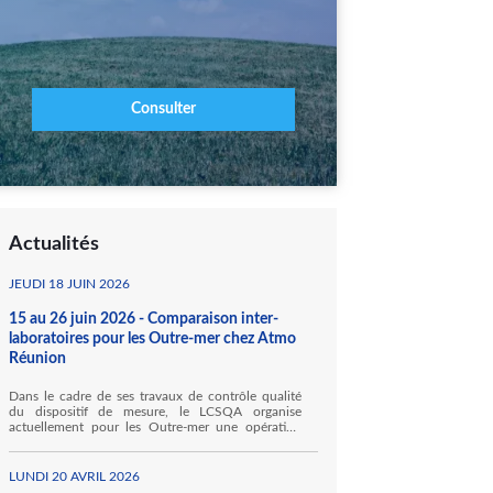
Consulter
Actualités
JEUDI 18 JUIN 2026
15 au 26 juin 2026 - Comparaison inter-
laboratoires pour les Outre-mer chez Atmo
Réunion
Dans le cadre de ses travaux de contrôle qualité
du dispositif de mesure, le LCSQA organise
actuellement pour les Outre-mer une opération
inédite de comparaisons inter-laboratoires (CIL)
des moyens mobiles pour la mesure des gaz
inorganiques. Ainsi, Atmo Réunion accueille, au
LUNDI 20 AVRIL 2026
sein de ses locaux à Sainte Marie, Hawa Mayotte