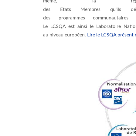
même, la régleme
des
Etats
Membres
qu'ils
dé
des
programmes
communautaires
Le
LCSQA
est
ainsi
le
Laboratoire
Natio
au
niveau
européen
.
Lire le LCSQA présent