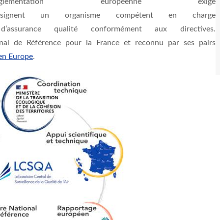
ntation européenne exige
signent
un
organisme
compétent
en charge
d’assurance
qualité
conformément aux
directives.
nal de
Référence
pour la France et
reconnu
par
ses
pairs
 en Europe
.