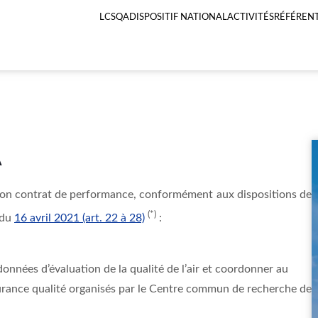
LCSQA
DISPOSITIF NATIONAL
ACTIVITÉS
RÉFÉRENT
Menu
principal
LCSQA
A
son contrat de performance, conformément aux dispositions de
(*)
 du
16 avril 2021 (art. 22 à 28)
:
 données d’évaluation de la qualité de l’air et coordonner au
urance qualité organisés par le Centre commun de recherche de