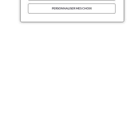
PERSONNALISER MES CHOIX
INFORMATIONS
entions légales
onditions générales d'utilisation du site
érer les cookies