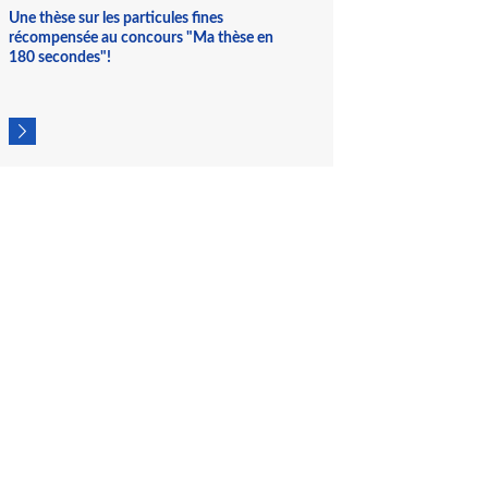
et l'Ineris au titre de ses travaux pour le LCSQA.
Une thèse sur les particules fines
récompensée au concours "Ma thèse en
180 secondes"!