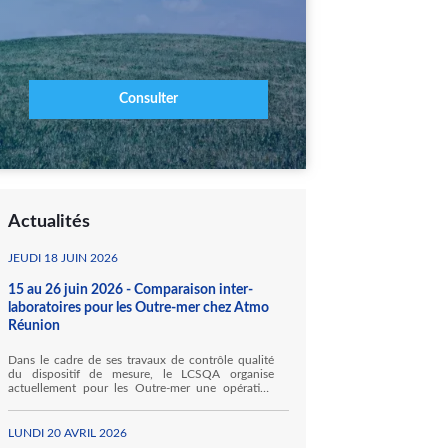
Consulter
Actualités
JEUDI 18 JUIN 2026
15 au 26 juin 2026 - Comparaison inter-
laboratoires pour les Outre-mer chez Atmo
Réunion
Dans le cadre de ses travaux de contrôle qualité
du dispositif de mesure, le LCSQA organise
actuellement pour les Outre-mer une opération
inédite de comparaisons inter-laboratoires (CIL)
des moyens mobiles pour la mesure des gaz
inorganiques. Ainsi, Atmo Réunion accueille, au
LUNDI 20 AVRIL 2026
sein de ses locaux à Sainte Marie, Hawa Mayotte