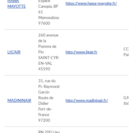
HAWA
Espace
https://www.hawa-mayotte.fr/
MAYOTTE
Canopia, BP
61
Mamoudzou
97600
260 avenue
de la
Pomme de
COLI
LIG'AIR
Pin
http://www.ligair.fr
Patri
SAINT-CYR-
EN-VAL
45590
31, rue du
Pr. Raymond
Garcin
Route de
GAN
MADININAIR
http://www.madininair.fr/
Didier
Stép
Fort-de-
France
97200
RN 200 Lieu