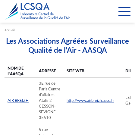
Paramétrer les cookies
Accueil
Les Associations Agréées Surveillance
Qualité de l'Air - AASQA
NOM DE
ADRESSE
SITE WEB
DIR
L'AASQA
3E rue de
Paris Centre
d'affaires
LEF
AIR BREIZH
Atalis 2
http://www.airbreizh.asso.fr
Gaël
CESSON-
SEVIGNE
35510
5 rue