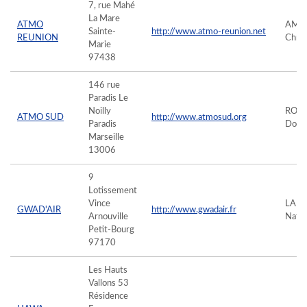
7, rue Mahé
La Mare
ATMO
AMP
Sainte-
http://www.atmo-reunion.net
REUNION
Chris
Marie
97438
146 rue
Paradis Le
Noilly
ROBI
ATMO SUD
http://www.atmosud.org
Paradis
Domi
Marseille
13006
9
Lotissement
Vince
LAU
GWAD'AIR
http://www.gwadair.fr
Arnouville
Natha
Petit-Bourg
97170
Les Hauts
Vallons 53
Résidence