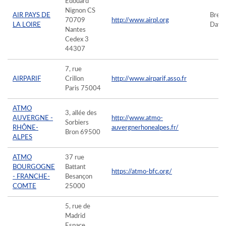
Edouard
Nignon CS
AIR PAYS DE
Breh
70709
http://www.airpl.org
LA LOIRE
Davi
Nantes
Cedex 3
44307
7, rue
AIRPARIF
Crillon
http://www.airparif.asso.fr
Paris 75004
ATMO
3, allée des
AUVERGNE -
http://www.atmo-
Sorbiers
RHÔNE-
auvergnerhonealpes.fr/
Bron 69500
ALPES
ATMO
37 rue
BOURGOGNE
Battant
https://atmo-bfc.org/
- FRANCHE-
Besançon
COMTE
25000
5, rue de
Madrid
Espace