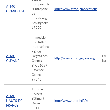
Européen de
ATMO
l'Entreprise
http://www.atmo-grandest.eu/
GRAND-EST
de
Strasbourg
Schiltigheim
67300
Immeuble
EGTRANS
International
- ZI de
ATMO
Dégrad des
PAN
http://www.atmo-guyane.org
GUYANE
Cannes -
Kath
B.P. 51059
Cayenne
Cedex
97343
199 rue
Colbert
ATMO
Bâtiment
HAUTS-DE-
http://www.atmo-hdf.fr/
Douai
FRANCE
LILLE