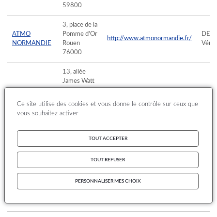
59800
3, place de la
ATMO
Pomme d’Or
DEL
http://www.atmonormandie.fr/
NORMANDIE
Rouen
Véro
76000
13, allée
James Watt
Parc
ATMO
d’activités -
http://www.atmo-
DEV
Ce site utilise des cookies et vous donne le contrôle sur ceux que
NOUVELLE-
Chemin
nouvelleaquitaine.org
Anne-
vous souhaitez activer
AQUITAINE
Long
Mérignac
Cedex
TOUT ACCEPTER
33692
TOUT REFUSER
10bis
chemin des
ATMO
http://www.atmo-
TILA
PERSONNALISER MES CHOIX
Capelles
OCCITANIE
occitanie.org/
Domi
TOULOUSE
31300