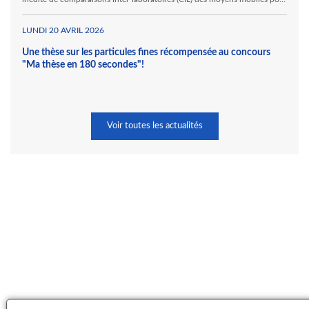
la mesure des gaz inorganiques. Ainsi, Atmo Réunion accueille, au sein
de ses locaux à Sainte Marie, Hawa Mayotte et l'Ineris au titre de ses
travaux pour le LCSQA.
LUNDI 20 AVRIL 2026
Une thèse sur les particules fines récompensée au concours
"Ma thèse en 180 secondes"!
Voir toutes les actualités