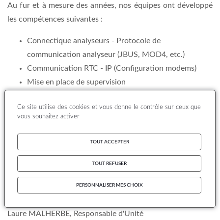
Au fur et à mesure des années, nos équipes ont développé
les compétences suivantes :
Connectique analyseurs - Protocole de
communication analyseur (JBUS, MOD4, etc.)
Communication RTC - IP (Configuration modems)
Mise en place de supervision
Développements de logiciels (simulateur d'analyseur)
Ce site utilise des cookies et vous donne le contrôle sur ceux que
Conception & Exploitation de bases de données
vous souhaitez activer
Réalisation d'applications web
Statistiques de données (Excel, Access, … etc)
TOUT ACCEPTER
TOUT REFUSER
Voici les contacts selon les sujets que vous souhaitez
aborder :
PERSONNALISER MES CHOIX
Laure MALHERBE, Responsable d'Unité