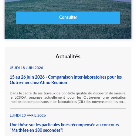
Consulter
Actualités
JEUDI 18 JUIN 2026
15 au 26 juin 2026 - Comparaison inter-laboratoires pour les
Outre-mer chez Atmo Réunion
Dans le cadre de ses travaux de contrôle qualité du dispositif de mesure,
le LCSQA organise actuellement pour les Outre-mer une opération
inédite de comparaisons inter-laboratoires (CIL) des moyens mobiles pour
la mesure des gaz inorganiques. Ainsi, Atmo Réunion accueille, au sein
de ses locaux à Sainte Marie, Hawa Mayotte et l'Ineris au titre de ses
travaux pour le LCSQA.
LUNDI 20 AVRIL 2026
Une thèse sur les particules fines récompensée au concours
"Ma thèse en 180 secondes"!