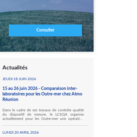
Consulter
Actualités
JEUDI 18 JUIN 2026
15 au 26 juin 2026 - Comparaison inter-
laboratoires pour les Outre-mer chez Atmo
Réunion
Dans le cadre de ses travaux de contrôle qualité
du dispositif de mesure, le LCSQA organise
actuellement pour les Outre-mer une opération
inédite de comparaisons inter-laboratoires (CIL)
des moyens mobiles pour la mesure des gaz
inorganiques. Ainsi, Atmo Réunion accueille, au
LUNDI 20 AVRIL 2026
sein de ses locaux à Sainte Marie, Hawa Mayotte