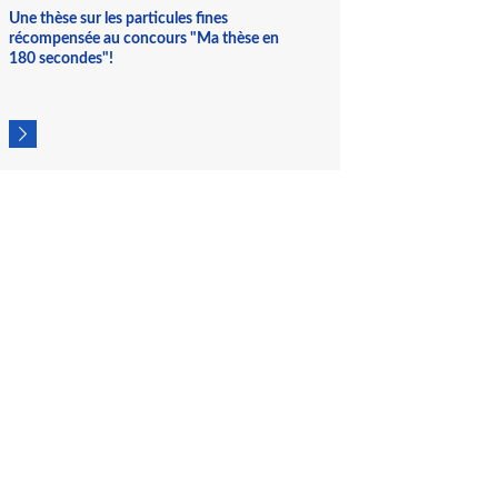
et l'Ineris au titre de ses travaux pour le LCSQA.
Une thèse sur les particules fines
récompensée au concours "Ma thèse en
180 secondes"!