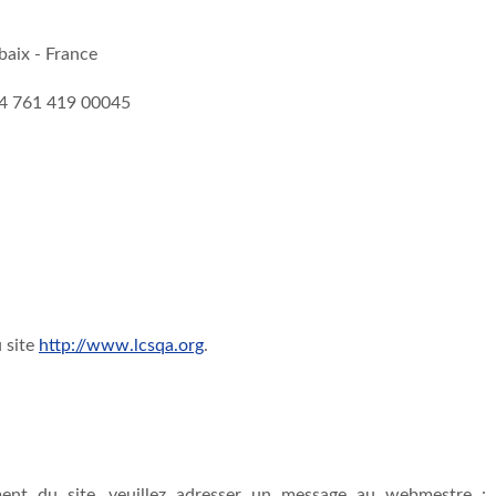
baix - France
424 761 419 00045
 site
http://www.lcsqa.org
.
ent du site, veuillez adresser un message au webmestre :