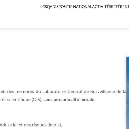
LCSQA
DISPOSITIF NATIONAL
ACTIVITÉS
RÉFÉRENT
Menu
principal
LCSQA
eb des membres du Laboratoire Central de Surveillance de la
êt scientifique (GIS),
sans personnalité morale.
ndustriel et des risques (Ineris),