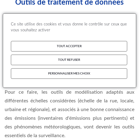
Outils de traitement de données
Au-delà de la métrologie, les
AASQA
sont depuis quelques
Ce site utilise des cookies et vous donne le contrôle sur ceux que
années confrontées à d'autres problématiques qui
vous souhaitez activer
représentent les futurs enjeux de la surveillance, en
particulier lorsqu'il s'agit de fournir des informations de
TOUT ACCEPTER
qualité de l'air dans des zones ou pour des polluants non
TOUT REFUSER
concernés par des stations de mesure : couverture
géographique plus grande et données d'expositions
PERSONNALISER MES CHOIX
individuelles.
Pour ce faire, les outils de modélisation adaptés aux
différentes échelles considérées (échelle de la rue, locale,
urbaine et régionale), et associés à une bonne connaissance
des émissions (inventaires d'émissions plus pertinents) et
des phénomènes météorologiques, vont devenir les outils
essentiels de la surveillance.