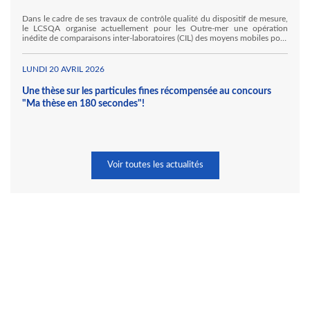
Dans le cadre de ses travaux de contrôle qualité du dispositif de mesure,
le LCSQA organise actuellement pour les Outre-mer une opération
inédite de comparaisons inter-laboratoires (CIL) des moyens mobiles pour
la mesure des gaz inorganiques. Ainsi, Atmo Réunion accueille, au sein
de ses locaux à Sainte Marie, Hawa Mayotte et l'Ineris au titre de ses
travaux pour le LCSQA.
LUNDI 20 AVRIL 2026
Une thèse sur les particules fines récompensée au concours
"Ma thèse en 180 secondes"!
Voir toutes les actualités