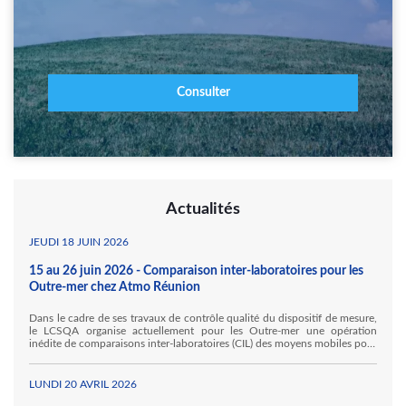
Consulter
Actualités
JEUDI 18 JUIN 2026
15 au 26 juin 2026 - Comparaison inter-laboratoires pour les
Outre-mer chez Atmo Réunion
Dans le cadre de ses travaux de contrôle qualité du dispositif de mesure,
le LCSQA organise actuellement pour les Outre-mer une opération
inédite de comparaisons inter-laboratoires (CIL) des moyens mobiles pour
la mesure des gaz inorganiques. Ainsi, Atmo Réunion accueille, au sein
de ses locaux à Sainte Marie, Hawa Mayotte et l'Ineris au titre de ses
travaux pour le LCSQA.
LUNDI 20 AVRIL 2026