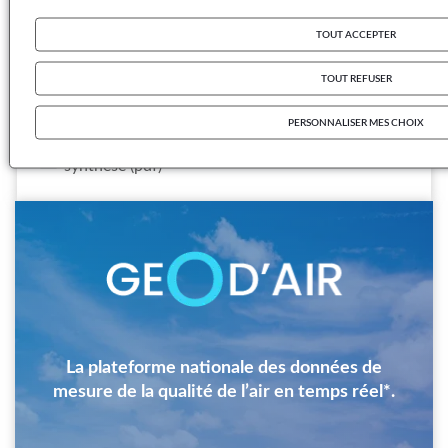
sites ruraux - Rapport de synthèse 2021
TOUT ACCEPTER
Le suivi de la composition chimique des
particules atmosphériques : complémentarités
des observatoires nationaux
TOUT REFUSER
Télécharger la fiche de présentation MERA
(pdf)
PERSONNALISER MES CHOIX
Télécharger la fiche de présentation MERA -
synthèse (pdf)
Image
La plateforme nationale des données de
mesure de la qualité de l’air en temps réel*.