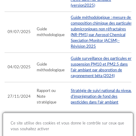
(version2025)
Guide méthodologique : mesure de la
composition chimique des particules
Guide
submicroniques non réfractaires
09/07/2025
méthodologique
(NR-PM1) par Aerosol Chemical
Speciation Monitor (ACSM) -
Révision 2025
Guide surveillance des particules en
Guide
suspension PM10 et PM2.5 dans
04/02/2025
méthodologique
l'air ambiant par absorption de
rayonnement bêta (2024)
Rapport ou
Stratégie de suivi national du niveau
27/11/2024
Note
d'imprégnation de fond des
stratégique
pesticides dans l'air ambiant
Guide méthodologique d'évaluation
Guide
Ce site utilise des cookies et vous donne le contrôle sur ceux que
28/10/2024
des politiques publiques relatives à la
méthodologique
vous souhaitez activer
qualité de l’air (2024)