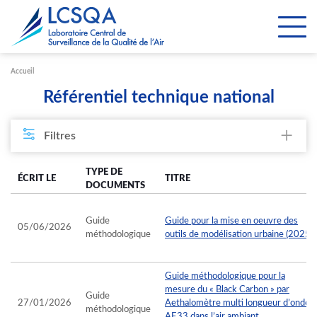
Paramétrer les cookies
Accueil
Référentiel technique national
Filtres
TYPE DE
ÉCRIT LE
TITRE
DOCUMENTS
Guide
Guide pour la mise en oeuvre des
05/06/2026
méthodologique
outils de modélisation urbaine (2025)
Guide méthodologique pour la
mesure du « Black Carbon » par
Guide
27/01/2026
Aethalomètre multi longueur d’onde
méthodologique
AE33 dans l’air ambiant