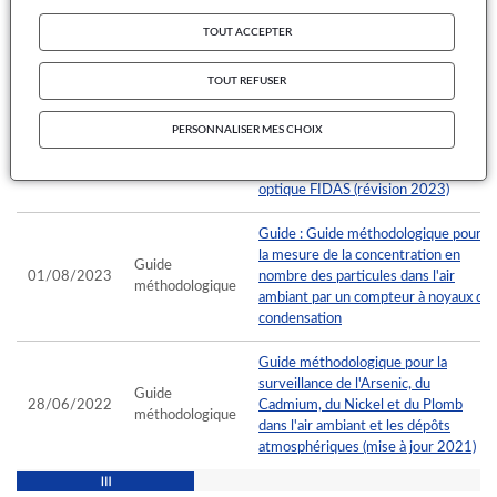
Guide méthodologique Calcul des
TOUT ACCEPTER
Guide
26/09/2024
statistiques relatives à la qualité de
méthodologique
l’air (2024)
TOUT REFUSER
Guide méthodologique pour la
PERSONNALISER MES CHOIX
Guide
surveillance des PM10 et PM2.5
02/07/2024
méthodologique
dans l’air ambiant par méthode
optique FIDAS (révision 2023)
Guide : Guide méthodologique pour
la mesure de la concentration en
Guide
01/08/2023
nombre des particules dans l'air
méthodologique
ambiant par un compteur à noyaux de
condensation
Guide méthodologique pour la
surveillance de l'Arsenic, du
Guide
28/06/2022
Cadmium, du Nickel et du Plomb
méthodologique
dans l'air ambiant et les dépôts
atmosphériques (mise à jour 2021)