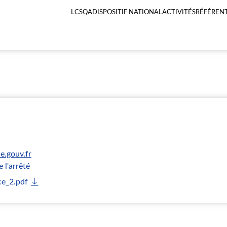
LCSQA
DISPOSITIF NATIONAL
ACTIVITÉS
RÉFÉRENT
Menu
principal
LCSQA
e.gouv.fr
 l'arrêté
ce_2.pdf