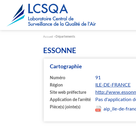
Paramétrer les cookies
Accueil
Départements
ESSONNE
Cartographie
91
Numéro
ILE-DE-FRANCE
Région
http://www.essonn
Site web préfecture
Pas d'application de
Application de l'arrêté
Pièce(s) jointe(s)
aip_ile-de-fran