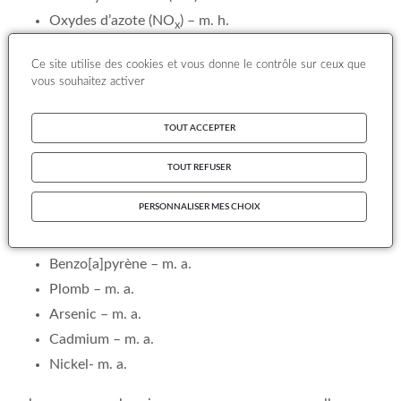
Oxydes d’azote (NO
) – m. h.
x
Dioxyde de soufre (SO
) – m. h.
2
Ce site utilise des cookies et vous donne le contrôle sur ceux que
Particules de diamètre inférieur à 10 µm (PM
) – m.
vous souhaitez activer
10
h.
TOUT ACCEPTER
Particules de diamètre inférieur à 2,5 µm (PM
) – m.
2.5
h.
TOUT REFUSER
Monoxyde de carbone (CO) – m. h.
PERSONNALISER MES CHOIX
Benzène – m. h. ou m. a. en fonction du type de
mesure mise en œuvre
Benzo[a]pyrène –
m. a.
Plomb –
m. a.
Arsenic –
m. a.
Cadmium –
m. a.
Nickel-
m. a.