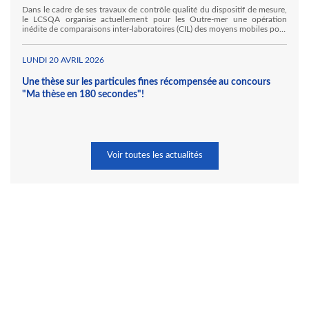
Dans le cadre de ses travaux de contrôle qualité du dispositif de mesure,
le LCSQA organise actuellement pour les Outre-mer une opération
inédite de comparaisons inter-laboratoires (CIL) des moyens mobiles pour
la mesure des gaz inorganiques. Ainsi, Atmo Réunion accueille, au sein
de ses locaux à Sainte Marie, Hawa Mayotte et l'Ineris au titre de ses
travaux pour le LCSQA.
LUNDI 20 AVRIL 2026
Une thèse sur les particules fines récompensée au concours
"Ma thèse en 180 secondes"!
Voir toutes les actualités