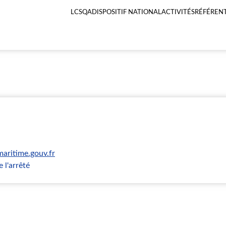
LCSQA
DISPOSITIF NATIONAL
ACTIVITÉS
RÉFÉRENT
Menu
principal
LCSQA
aritime.gouv.fr
 l'arrêté