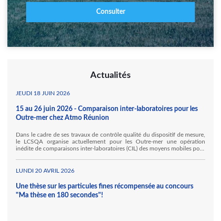
Consulter
Actualités
JEUDI 18 JUIN 2026
15 au 26 juin 2026 - Comparaison inter-laboratoires pour les
Outre-mer chez Atmo Réunion
Dans le cadre de ses travaux de contrôle qualité du dispositif de mesure,
le LCSQA organise actuellement pour les Outre-mer une opération
inédite de comparaisons inter-laboratoires (CIL) des moyens mobiles pour
la mesure des gaz inorganiques. Ainsi, Atmo Réunion accueille, au sein
de ses locaux à Sainte Marie, Hawa Mayotte et l'Ineris au titre de ses
travaux pour le LCSQA.
LUNDI 20 AVRIL 2026
Une thèse sur les particules fines récompensée au concours
"Ma thèse en 180 secondes"!