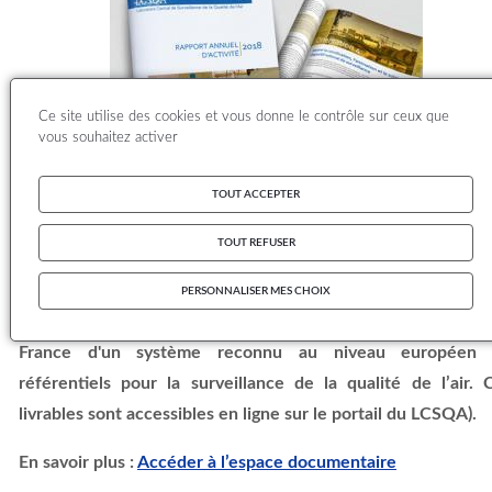
Ce site utilise des cookies et vous donne le contrôle sur ceux que
vous souhaitez activer
TOUT ACCEPTER
Le LCSQA assure la valorisation des données par l'élaborat
TOUT REFUSER
de livrables, dans des formats adaptés aux usagers fin
(guides méthodologiques, rapports techniques, rapports
PERSONNALISER MES CHOIX
synthèse, bilans, notes, diaporamas,
etc.
) de manière à doter
France d'un système reconnu au niveau européen
référentiels pour la surveillance de la qualité de l’air. 
livrables sont accessibles en ligne sur le portail du LCSQA).
En savoir plus :
Accéder à l’espace documentaire