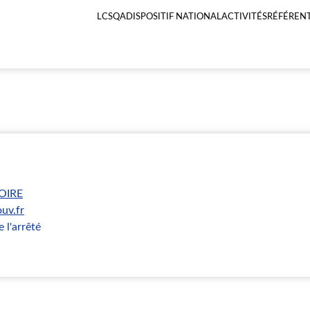
LCSQA
DISPOSITIF NATIONAL
ACTIVITÉS
RÉFÉRENT
Menu
principal
LCSQA
OIRE
uv.fr
 l'arrêté