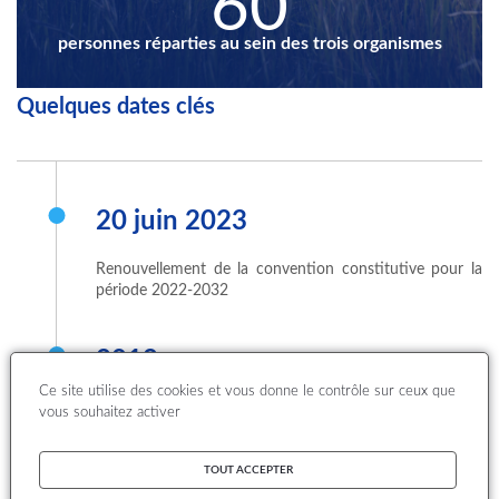
60
personnes réparties au sein des trois organismes
Quelques dates clés
20 juin 2023
Renouvellement de la convention constitutive pour la
période 2022-2032
2018
Ce site utilise des cookies et vous donne le contrôle sur ceux que
Le LCSQA est devenu l'organisme de référence
vous souhaitez activer
technique pour le Gouvernement de la Nouvelle
Calédonie avec lequel les trois membres du LCSQA ont
TOUT ACCEPTER
signé une convention de collaboration sur la période
2018-2022 renouvelable