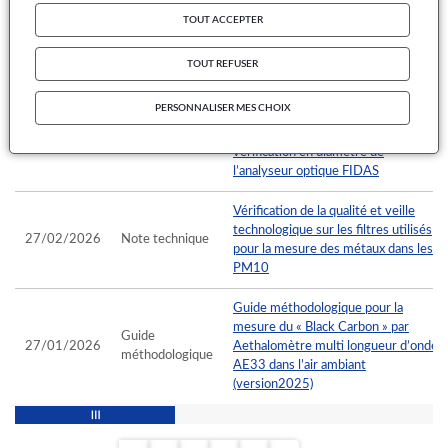
Influence de différents types
TOUT ACCEPTER
d’aérosols atmosphériques modèles
31/03/2026
Rapport d’étude
sur la réponse de systèmes capteurs
TOUT REFUSER
en laboratoire
PERSONNALISER MES CHOIX
Caractérisation des poudres «
MonoDust » utilisées pour la
31/03/2026
Rapport d’étude
vérification en diamètre de
l’analyseur optique FIDAS
Vérification de la qualité et veille
technologique sur les filtres utilisés
27/02/2026
Note technique
pour la mesure des métaux dans les
PM10
Guide méthodologique pour la
mesure du « Black Carbon » par
Guide
27/01/2026
Aethalomètre multi longueur d’onde
méthodologique
AE33 dans l’air ambiant
(version2025)