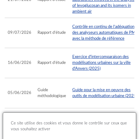
of levoglucosan and its isomers in
ambient air
Contrôle en continu de l’adéquation
09/07/2026
Rapport d’étude
des analyseurs automatiques de PM
avec la méthode de référence
Exercice d'intercomparaison des
16/06/2026
Rapport d’étude
modélisations urbaines sur la ville
d'Anvers (2025)
Guide
Guide pour la mise en oeuvre des
05/06/2026
méthodologique
outils de modélisation urbaine (2025)
Rapport ou
08/04/2026
Note
Performances Prev'air en 2024
Ce site utilise des cookies et vous donne le contrôle sur ceux que
stratégique
vous souhaitez activer