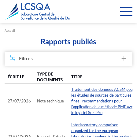
Paramétrer les cookies
Accueil
Rapports publiés
Filtres
TYPE DE
ÉCRIT LE
TITRE
DOCUMENTS
Traitement des données ACSM pour
les études de sources de particules
27/07/2026
Note technique
fines : recommandations pour
l'application de la méthode PMF avec
le logiciel SoFi Pro
Interlaboratory comparison
organized for the european
21/07/2026
Rapport d’étude
laboratories involved in the analysis