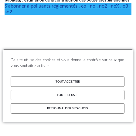
Rabatau) : estimation de la contribution des poussières sahariennes
S'abonner à polluants réglementés . co . no . no2 . noX . o3 .
so2
Ce site utilise des cookies et vous donne le contrôle sur ceux que
vous souhaitez activer
TOUT ACCEPTER
TOUT REFUSER
PERSONNALISER MES CHOIX