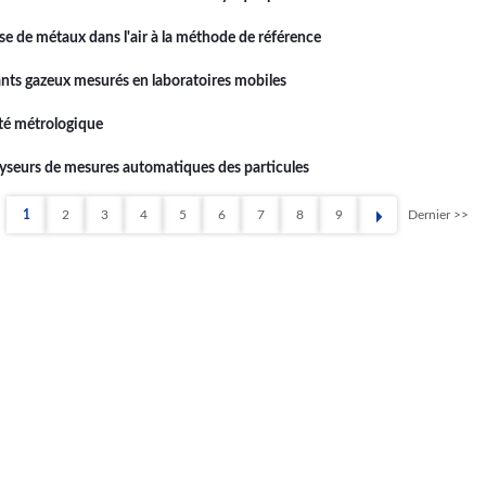
 de métaux dans l'air à la méthode de référence
ants gazeux mesurés en laboratoires mobiles
ité métrologique
lyseurs de mesures automatiques des particules
1
2
3
4
5
6
7
8
9
Dernier >>
Page
Page
Page
Page
Page
Page
Page
Page
Page
Dernièr
page