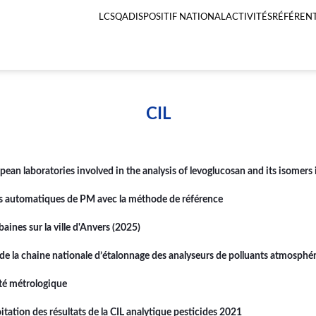
LCSQA
DISPOSITIF NATIONAL
ACTIVITÉS
RÉFÉRENT
Menu
principal
LCSQA
CIL
ean laboratories involved in the analysis of levoglucosan and its isomers 
rs automatiques de PM avec la méthode de référence
ines sur la ville d'Anvers (2025)
de la chaine nationale d’étalonnage des analyseurs de polluants atmosphé
ité métrologique
itation des résultats de la CIL analytique pesticides 2021