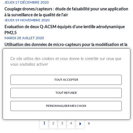
JEUDI 17 DÉCEMBRE 2020
Couplage drones/capteurs : étude de faisabilité pour une application
à la surveillance de la qualité de l'air
JEUDI 19 NOVEMBRE 2020
Evaluation de deux Q-ACSM équipés d’une lentille aérodynamique
PM2,5
MARDI 28 JUILLET 2020
Utilisation des données de micro-capteurs pour la modélisation et la
cartographie de la qualité de l’air
VENDREDI 29 JUIN 2018
Ce site utilise des cookies et vous donne le contrôle sur ceux que
Guide méthodologique pour la surveillance des PM10 et PM2.5 dans
vous souhaitez activer
l’air ambiant par méthode optique FIDAS
MERCREDI 14 DÉCEMBRE 2016
TOUT ACCEPTER
Synthèse sur les développements récents en matière de cartes
analysées des résultats de modélisation - Cartographie des
concentrations de PM10 et de PM2.5
TOUT REFUSER
MARDI 30 AOÛT 2016
Poussières désertiques dans PREV’AIR – description de leur prise en
PERSONNALISER MES CHOIX
compte (note_technique)
1
2
3
4
Page
Page
Page
Page
Dernière
Pagination
page