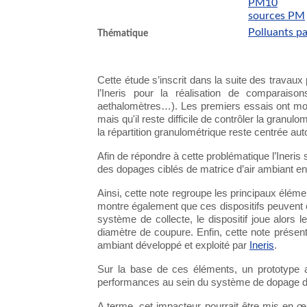
PM10
sources PM
Polluants pa
Thématique
Cette étude s’inscrit dans la suite des travaux
l’Ineris pour la réalisation de comparais
aethalomètres…). Les premiers essais ont mont
mais qu'il reste difficile de contrôler la granu
la répartition granulométrique reste centrée au
Afin de répondre à cette problématique l’Ineris s
des dopages ciblés de matrice d’air ambiant en
Ainsi, cette note regroupe les principaux éléme
montre également que ces dispositifs peuvent êt
système de collecte, le dispositif joue alors
diamètre de coupure. Enfin, cette note présen
ambiant développé et exploité par
Ineris
.
Sur la base de ces éléments, un prototype a
performances au sein du système de dopage de
A terme, cet impacteur pourrait être mis en œ