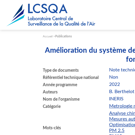
Paramétrer les cookies
Accueil
Publications
Amélioration du système de
fo
Note techni
Type de documents
Non
Référentiel technique national
2022
Année programme
B. Berthelot
Auteurs
INERIS
Nom de l'organisme
Metrologie n
Catégorie
Analyse ch
Mesures au
Optimisatio
Mots-clés
PM 2.5