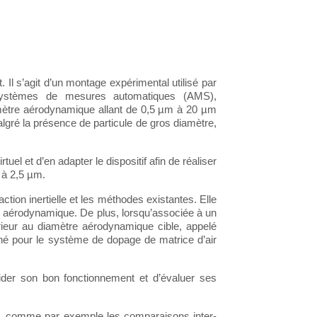
 Il s’agit d’un montage expérimental utilisé par
s (systèmes de mesures automatiques (AMS),
iamètre aérodynamique allant de 0,5 µm à 20 µm
malgré la présence de particule de gros diamètre,
uel et d’en adapter le dispositif afin de réaliser
 à 2,5 µm.
tion inertielle et les méthodes existantes. Elle
tre aérodynamique. De plus, lorsqu’associée à un
érieur au diamètre aérodynamique cible, appelé
nné pour le système de dopage de matrice d’air
ider son bon fonctionnement et d’évaluer ses
les, comme par exemple les comparaisons inter-