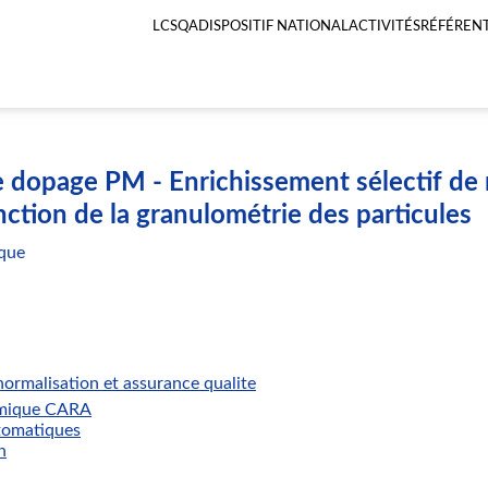
LCSQA
DISPOSITIF NATIONAL
ACTIVITÉS
RÉFÉRENT
Menu
principal
LCSQA
 dopage PM - Enrichissement sélectif de m
nction de la granulométrie des particules
que
ormalisation et assurance qualite
imique CARA
tomatiques
n