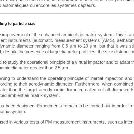
s automatiques ou encore les systèmes capteurs.
ing to particle size
the improvement of the enhanced ambient air matrix system. This is an
nt instruments (automatic measurement systems (AMS), aethalometer
ynamic diameter ranging from 0.5 µm to 20 µm, but that it was still d
 despite the presence of large diameter particles, the size distribu
to study the operational principle of a virtual impactor and to adapt th
ynamic diameter greater than 2.5 µm.
wing to understand the operating principle of inertial impaction and
ording to their aerodynamic diameter. Furthermore, when combined 
ater than the target aerodynamic diameter, called cut-off diameter. F
nced ambient air matrix system.
s been designed. Experiments remain to be carried out in order to va
atrix system.
be used in various tests of PM measurement instruments, such as inte