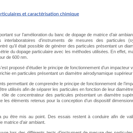
rticulaires et caractérisation chimique
 portant sur l’amélioration du banc de dopage de matrice d’air ambiant.
ons interlaboratoires d’instruments de mesures des particule
ré qu’il était possible de générer des particules présentant un d
lométrie du dopage particulaire avec les méthodes utilisées. En effet, 
tour de 600 nm.
’est proposé d’étudier le principe de fonctionnement d’un impacteur virt
richie en particules présentant un diamètre aérodynamique supérieur
nts permettant de comprendre le principe de fonctionnement de l’impac
re utilisés afin de séparer les particules en fonction de leur diamè
 le rôle de concentrateur des particules présentant un diamètre sup
te les éléments retenus pour la conception d’un dispositif dimensio
 pu être mis au point. Des essais restent à conduire afin de val
 matrice d’air ambiant.
uvre lors des différents tests d’instrument de mesure des particu