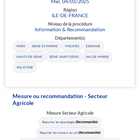
Mar, 04/03/2025
Région
ILE-DE-FRANCE
Niveau de la procédure
Information & Recommandation
Département(s)
PARIS
SEINE-ET-MARNE
YVELINES
ESSONNE
HAUTS-DE-SEINE
SEINE-SAINT-DENIS
VAL-DE-MARNE
VAL-D'OISE
Mesure ou recommandation - Secteur
Agricole
Mesure Secteur Agricole
Reporter les épandages
(Recommandée)
Reporter les travaux du sol
(Recommandée)