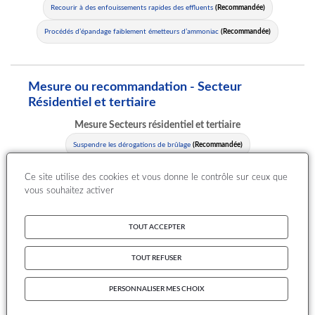
Recourir à des enfouissements rapides des effluents
(Recommandée)
Procédés d’épandage faiblement émetteurs d’ammoniac
(Recommandée)
Mesure ou recommandation - Secteur
Résidentiel et tertiaire
Mesure Secteurs résidentiel et tertiaire
Suspendre les dérogations de brûlage
(Recommandée)
Description des mesures du secteur
Ce site utilise des cookies et vous donne le contrôle sur ceux que
éviter d'utiliser le chauffage au bois d'appoint et
vous souhaitez activer
d'agrément
maitriser les températures dans les bâtiments en
limitant l'utilisation du chauffage
TOUT ACCEPTER
TOUT REFUSER
Mesure ou recommandation - Secteur
Transport
PERSONNALISER MES CHOIX
Mesure Secteur Transports