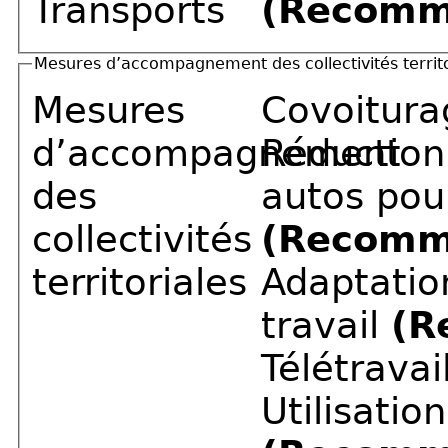
Transports
(Recomm
Mesures d’accompagnement des collectivités territo
Mesures
Covoitur
d’accompagnement
Réduction
des
autos pou
collectivités
(Recomm
territoriales
Adaptatio
travail
(R
Télétravai
Utilisatio