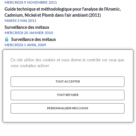
MERCREDI 9 NOVEMBRE 2011
Guide technique et méthodologique pour l'analyse de l'Arsenic,
Cadmium, Nickel et Plomb dans l'air ambiant (2011)
MARDI 3 MAI 2011
Surveillance des métaux
MERCREDI 20 JANVIER 2010
Surveillance des métaux
MERCREDI 1 AVRIL 2009
Surveillance des métaux
MARDI 17 JUIN 2008
Ce site utilise des cookies et vous donne le contrôle sur ceux que
Prélèvement et analyse des métaux dans les particules en suspension
vous souhaitez activer
dans l'air ambiant
TOUT ACCEPTER
1
2
Page
Page
Dernière
Pagination
page
TOUT REFUSER
S'abonner à Pb (plomb)
PERSONNALISER MES CHOIX