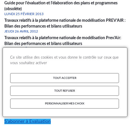
Guide pour l'évaluation et l'élaboration des plans et programmes
(obsolète)
LUNDI 25 FÉVRIER 2013
Travaux relatifs à la plateforme nationale de modélisation PREV’AIR :
Bilan des performances et bilans utilisateurs
JEUDI 26 AVRIL 2012
Travaux relatifs à la plateforme nationale de modélisation Prev'Air:
Bilan des performances et bilans utilisateurs
JEUDI 25 AOÛT 2011
Bilan des mesures PM10 et PM2.5 ajustées et évaluation des
Ce site utilise des cookies et vous donne le contrôle sur ceux que
outils de modélisation
vous souhaitez activer
MERCREDI 12 MAI 2010
Evaluation de modèles pour la simulation de la pollution à proximité
TOUT ACCEPTER
des axes routiers
VENDREDI 5 FÉVRIER 2010
Bilan des deux premières années de mesure des PM10 ajustées
TOUT REFUSER
en France et évaluation des outils de modélisation
PERSONNALISER MES CHOIX
1
2
Page
Page
Dernière
Pagination
page
S'abonner à Evaluation