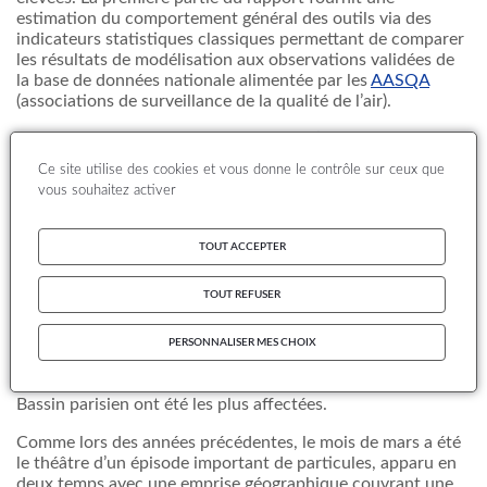
estimation du comportement général des outils via des
indicateurs statistiques classiques permettant de comparer
les résultats de modélisation aux observations validées de
la base de données nationale alimentée par les
AASQA
(associations de surveillance de la qualité de l’air).
Une attention particulière est portée à l’évaluation des
performances de PREV’AIR concernant la détection des
Ce site utilise des cookies et vous donne le contrôle sur ceux que
épisodes de pollution.
vous souhaitez activer
Après un été 2014 où les épisodes de pollution à l’ozone
furent rares, l’été 2015 a connu de concentrations élevées
TOUT ACCEPTER
plus fréquentes pour de ce polluant secondaire formé à
partir des oxydes d’azote et des composés organiques
TOUT REFUSER
volatiles. Parmi la trentaine de journées relevées avec des
concentrations supérieures au seuil d’information et
recommandations, il y a eu 2 épisodes majeurs, le premier
PERSONNALISER MES CHOIX
entre le 30 juin et le 7 juillet et le second entre les 7 et 9
aout. Les régions de l’Est, du Sud-est, du Sud ainsi que le
Bassin parisien ont été les plus affectées.
Comme lors des années précédentes, le mois de mars a été
le théâtre d’un épisode important de particules, apparu en
deux temps avec une emprise géographique couvrant une