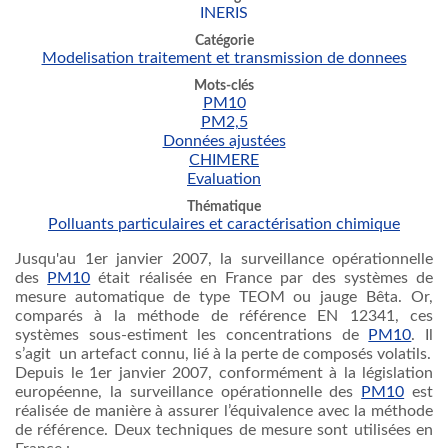
INERIS
Catégorie
Modelisation traitement et transmission de donnees
Mots-clés
PM10
PM2,5
Données ajustées
CHIMERE
Evaluation
Thématique
Polluants particulaires et caractérisation chimique
Jusqu'au
1er
janvier
2007, la surveillance
opérationnelle
des
PM10
était
réalisée
en France par des
systèmes
de
mesure
automatique
de type
TEOM
ou
jauge
Bêta
. Or,
comparés
à
la
méthode
de
référence
EN 12341,
ces
systèmes
sous-estiment
les concentrations de
PM10
. Il
s’agit
un
artefact
connu
,
lié
à
la
perte
de
composés
volatils
.
Depuis
le
1er
janvier
2007,
conformément
à
la
législation
européenne
, la surveillance
opérationnelle
des
PM10
est
réalisée
de
manière
à
assurer
l’équivalence
avec
la
méthode
de
référence
.
Deux
techniques de
mesure
sont
utilisées
en