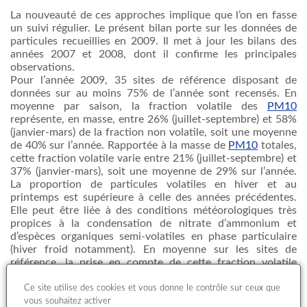
La
nouveauté
de
ces
approches
implique
que
l’on
en
fasse
un
suivi
régulier
. Le
présent
bilan
porte
sur
les
données
de
particules
recueillies
en 2009. Il met
à
jour les
bilans
des
années
2007 et 2008,
dont
il
confirme
les
principales
observations.
Pour
l’année
2009, 35 sites de
référence
disposant
de
données
sur
au
moins
75% de
l’année
sont
recensés
. En
moyenne
par
saison
, la fraction volatile des
PM10
représente
, en masse,
entre
26% (
juillet-septembre
) et 58%
(
janvier-mars
) de la fraction non volatile,
soit
une
moyenne
de 40%
sur
l’année
.
Rapportée
à
la masse de
PM10
totales
,
cette
fraction volatile
varie
entre
21% (
juillet-septembre
) et
37% (
janvier-mars
),
soit
une
moyenne
de 29%
sur
l’année
.
La proportion de
particules
volatiles en
hiver
et au
printemps
est
supérieure
à
celle
des
années
précédentes
.
Elle
peut
être
liée
à
des conditions
météorologiques
très
propices
à
la condensation de nitrate
d’ammonium
et
d’espèces
organiques
semi-volatiles en phase
particulaire
(
hiver
froid
notamment
). En
moyenne
sur
les sites de
référence
, la prise en
compte
de
cette
fraction volatile
augmente
la concentration
moyenne
annuelle
de
PM10
d’environ
7 µg.m-3.
L’effet
sur
les
dépassements
de
valeurs
Ce site utilise des cookies et vous donne le contrôle sur ceux que
limites
est
également
sensible. Il
est
plus
particulièrement
vous souhaitez activer