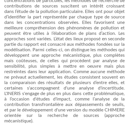
concentrations de
particules
, les
méthodes
de
recherche
de
contributions de sources
suscitent
un
intérêt
croissant
dans
l’étude
de la pollution
particulaire
.
Elles
ont
pour objet
d’identifier
la part
représentée
par
chaque
type de source
dans
les concentrations
observées
.
Elles
favorisent
une
meilleure
compréhension
des
phénomènes
de pollution et
peuvent
être
utiles
à
l’élaboration
de plans
d’action
. Les
approches
sont
variées
.
L’état
des
lieux
proposé
en
seconde
partie
du rapport
est
consacré
aux
méthodes
fondées
sur
la
modélisation
.
Parmi
celles-ci
, on
distingue
les
méthodes
qui
développent
une
approche
mécanistique
, plus
complètes
mais
coûteuses
, de
celles
qui
procèdent
par
analyse
de
sensibilité
, plus simples
à
mettre
en oeuvre
mais
plus
restreintes
dans
leur
application.
Comme
aucune
méthode
ne
prévaut
actuellement
, les
études
consistent
souvent
en
la
comparaison
des
résultats
de
plusieurs
d’entre
elles
, et
certaines
s'accompagnent
d'une
analyse
d'incertitude
.
L'INERIS
s'engage
de plus en plus
dans
cette
problématique
,
à
l’occasion
d'études
d'impact
,
comme
l’analyse
de la
contribution
transfrontalière
aux
dépassements
de
seuils
,
et par le
développement
d'une
version du
modèle
CHIMERE
orientée
sur
la
recherche
de sources (
approche
mécanistique
).