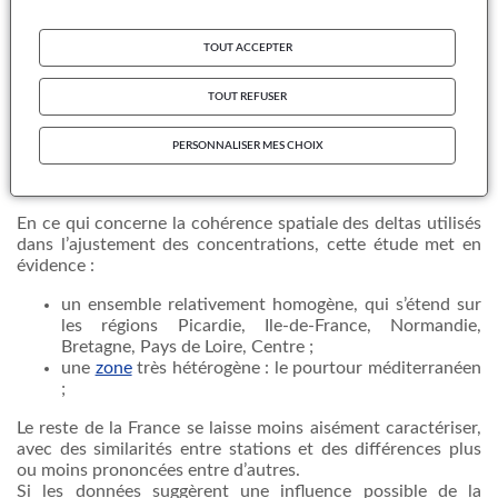
manifeste
lorsque
les
statistiques
sont
calculées
sur
l’ensemble
des stations de
mesure
de
PM10
. Le
nombre
de
TOUT ACCEPTER
sites pour
lesquels
le
seuil
journalier
de 50 µg.m-3
est
dépassé
plus de 35
fois
dans
l’année
passe
ainsi
de 3
à
36.
L’étude
des PM2.5
est
limitée
par le petit
nombre
de
TOUT REFUSER
stations
mesurant
à
la
fois
des
données
de PM2.5 non
volatiles et des
données
de PM2.5. Elle
montre
cependant
PERSONNALISER MES CHOIX
la contribution
significative
de la fraction volatile aux
dépassements
des
seuils
réglementaires
annuels
.
En
ce
qui
concerne
la
cohérence
spatiale
des deltas
utilisés
dans
l’ajustement
des concentrations,
cette
étude
met en
évidence
:
un ensemble
relativement
homogène
, qui
s’étend
sur
les
régions
Picardie
,
Ile-de-France
,
Normandie
,
Bretagne
, Pays de Loire, Centre ;
une
zone
très
hétérogène
: le
pourtour
méditerranéen
;
Le
reste
de la France se
laisse
moins
aisément
caractériser
,
avec
des
similarités
entre
stations et des
différences
plus
ou
moins
prononcées
entre
d’autres
.
Si les
données
suggèrent
une
influence possible de la