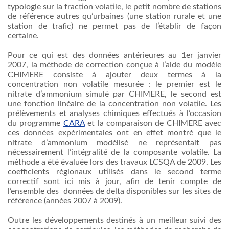
typologie
sur
la fraction volatile, le petit
nombre
de stations
de
référence
autres
qu’urbaines
(
une
station
rurale
et
une
station de
trafic
) ne
permet
pas de
l’établir
de
façon
certaine
.
Pour
ce
qui
est
des
données
antérieures
au
1er
janvier
2007, la
méthode
de correction
conçue
à
l’aide
du
modèle
CHIMERE
consiste
à
ajouter
deux
termes
à
la
concentration non volatile
mesurée
: le premier
est
le
nitrate
d’ammonium
simulé
par
CHIMERE
, le second
est
une
fonction
linéaire
de la concentration non volatile. Les
prélèvements
et
analyses
chimiques
effectués
à
l’occasion
du
programme
CARA
et la
comparaison
de
CHIMERE
avec
ces
données
expérimentales
ont
en
effet
montré
que
le
nitrate
d’ammonium
modélisé
ne
représentait
pas
nécessairement
l’intégralité
de la
composante
volatile. La
méthode
a
été
évaluée
lors
des
travaux
LCSQA
de 2009. Les
coefficients
régionaux
utilisés
dans
le second
terme
correctif
sont
ici
mis
à
jour,
afin
de
tenir
compte
de
l’ensemble
des
données
de delta
disponibles
sur
les sites de
référence
(
années
2007
à
2009).
Outre
les
développements
destinés
à
un
meilleur
suivi
des