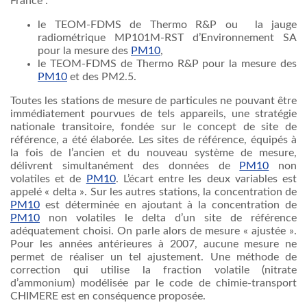
France :
le
TEOM-FDMS
de Thermo R&P
ou
la
jauge
radiométrique
MP101M-RST
d’Environnement
SA
pour la
mesure
des
PM10
,
le
TEOM-FDMS
de Thermo R&P pour la
mesure
des
PM10
et des PM2.5.
Toutes
les stations de
mesure
de
particules
ne
pouvant
être
immédiatement
pourvues
de
tels
appareils
,
une
stratégie
nationale
transitoire
,
fondée
sur
le concept de site de
référence
, a
été
élaborée
. Les sites de
référence
,
équipés
à
la
fois
de
l’ancien
et du nouveau
système
de
mesure
,
délivrent
simultanément
des
données
de
PM10
non
volatiles et de
PM10
.
L’écart
entre
les
deux
variables
est
appelé
« delta ». Sur les
autres
stations, la concentration de
PM10
est
déterminée
en
ajoutant
à
la concentration de
PM10
non volatiles le delta
d’un
site de
référence
adéquatement
choisi
. On
parle
alors
de
mesure
«
ajustée
».
Pour les
années
antérieures
à
2007,
aucune
mesure
ne
permet
de
réaliser
un
tel
ajustement
.
Une
méthode
de
correction qui
utilise
la fraction volatile (nitrate
d’ammonium
)
modélisée
par le code de
chimie-transport
CHIMERE
est
en
conséquence
proposée
.