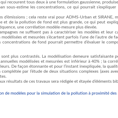
ui recourent tous deux à une formulation gaussienne, produise
n sous-estime les concentrations, ce qui pourrait s’expliquer 
s d’émissions ; cela reste vrai pour ADMS-Urban et SIRANE, m
e et de la pollution de fond est plus grande, ce qui peut expliq
séquence, une corrélation modèle-mesure plus élevée.
campagnes ne suffisent pas à caractériser les modèles et leur c
s modélisées et mesurées s’écartent parfois l’une de l’autre de 
es concentrations de fond pourrait permettre d’évaluer le com
ts sont plus contrastés. La modélisation demeure satisfaisant
s annuelles modélisées et mesurées est inférieur à 40% ; la corr
illeurs. De façon étonnante et pour l’instant inexpliquée, la qua
complétée par l’étude de deux situations complexes (axes avec i
tes.
ux résultats de ces travaux sera rédigée et étayée d’éléments bi
on de modèles pour la simulation de la pollution à proximité des 