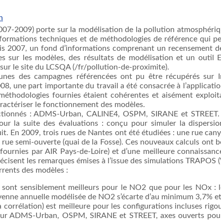
n
2007-2009) porte sur la modélisation de la pollution atmosphériq
informations techniques et de méthodologies de référence qui pe
puis 2007, un fond d’informations comprenant un recensement 
ues sur les modèles, des résultats de modélisation et un outi
 sur le site du LCSQA (/fr/pollution-de-proximite).
 unes des campagnes référencées ont pu être récupérés sur
08, une part importante du travail a été consacrée à l’applicati
 méthodologies fournies étaient cohérentes et aisément exploita
aractériser le fonctionnement des modèles.
ectionnés : ADMS-Urban, CALINE4, OSPM, SIRANE et STREET. 
 la suite des évaluations : conçu pour simuler la dispersion a
it. En 2009, trois rues de Nantes ont été étudiées : une rue cany
 rue semi-ouverte (quai de la Fosse). Ces nouveaux calculs ont 
ournies par AIR Pays-de-Loire) et d’une meilleure connaissance
 précisent les remarques émises à l’issue des simulations TRAPOS
rrents des modèles :
s sont sensiblement meilleurs pour le NO2 que pour les NOx : le 
yenne annuelle modélisée de NO2 s’écarte d’au minimum 3,7% e
a corrélation) est meilleure pour les configurations incluses ri
 pour ADMS-Urban, OSPM, SIRANE et STREET, axes ouverts po