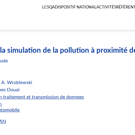
LCSQA
DISPOSITIF NATIONAL
ACTIVITÉS
RÉFÉRENT
Menu
principal
LCSQA
a simulation de la pollution à proximité d
tude
, A. Wroblewski
nes Douai
n traitement et transmission de donnees
n
utomobile
AN