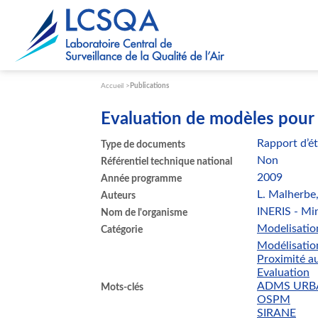
Paramétrer les cookies
Accueil
Publications
Evaluation de modèles pour l
Rapport d’é
Type de documents
Non
Référentiel technique national
2009
Année programme
L. Malherbe
Auteurs
INERIS - Mi
Nom de l'organisme
Modelisatio
Catégorie
Modélisatio
Proximité a
Evaluation
ADMS URB
Mots-clés
OSPM
SIRANE