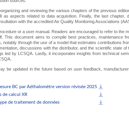
stion sources.
organizing and reviewing the various chapters of the previous edition
as aspects related to data acquisition. Finally, the last chapter, d
sultation with the accredited Air Quality Monitoring Associations (A
rocedure or a user manual. Readers are encouraged to refer to the ma
elf. This document aims to compile best practices, maintenance fre
s, notably through the use of a model that estimates contributions fr
ation, discussions with the distributor, and the scientific state of
s led by LCSQA. Lastly, it incorporates insights from technical sem
 LCSQA.
may be updated in the future based on user feedback, manufacturer
esure BC par Aéthalomètre version révisée 2025
 de calcul XR
type de traitement de données