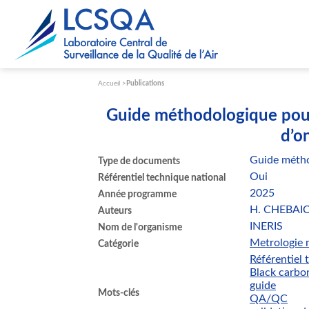
Paramétrer les cookies
Accueil
Publications
Guide méthodologique pour
d’o
Guide méth
Type de documents
Oui
Référentiel technique national
2025
Année programme
H. CHEBAI
Auteurs
INERIS
Nom de l'organisme
Metrologie n
Catégorie
Référentiel 
Black carbo
guide
Mots-clés
QA/QC