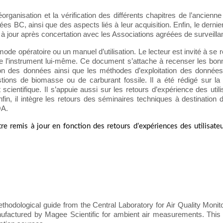
organisation et la vérification des différents chapitres de l’ancienne
ées BC, ainsi que des aspects liés à leur acquisition. Enfin, le derni
à jour après concertation avec les Associations agréées de surveillan
e opératoire ou un manuel d’utilisation. Le lecteur est invité à se re
de l’instrument lui-même. Ce document s’attache à recenser les bo
tion des données ainsi que les méthodes d’exploitation des données
tions de biomasse ou de carburant fossile. Il a été rédigé sur 
t scientifique. Il s’appuie aussi sur les retours d’expérience des uti
in, il intègre les retours des séminaires techniques à destination
QA.
tre remis à jour en fonction des retours d’expériences des utilisate
thodological guide from the Central Laboratory for Air Quality Monit
factured by Magee Scientific for ambient air measurements. This