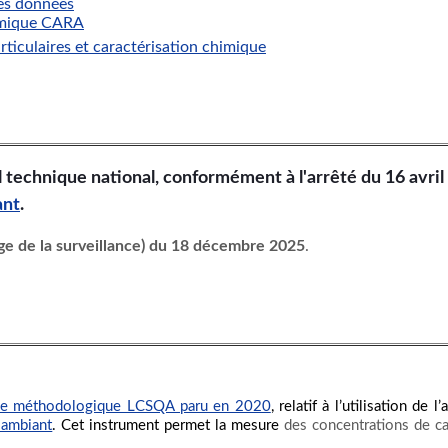
des données
imique CARA
rticulaires et caractérisation chimique
 technique national, conformément à l'arrêté du 16 avril 2
ant
.
age de la surveillance) du 18 décembre 2025
.
de méthodologique LCSQA paru en 2020
, relatif à l’utilisation d
r ambiant
. Cet instrument permet la mesure
des concentrations de c