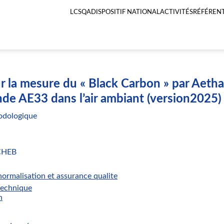
LCSQA
DISPOSITIF NATIONAL
ACTIVITÉS
RÉFÉRENT
Menu
principal
LCSQA
 la mesure du « Black Carbon » par Aetha
nde AE33 dans l’air ambiant (version2025)
odologique
CHEB
ormalisation et assurance qualite
technique
n