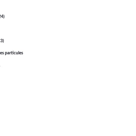
24)
23)
es particules
>
ière