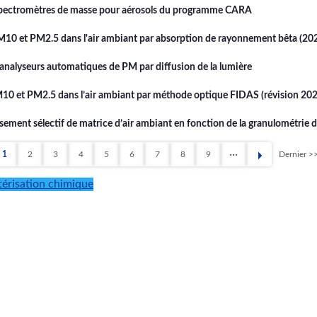
 spectromètres de masse pour aérosols du programme CARA
PM10 et PM2.5 dans l'air ambiant par absorption de rayonnement bêta (20
 analyseurs automatiques de PM par diffusion de la lumière
M10 et PM2.5 dans l’air ambiant par méthode optique FIDAS (révision 20
ment sélectif de matrice d’air ambiant en fonction de la granulométrie d
1
2
3
4
5
6
7
8
9
Dernier >
Page
Page
Page
Page
Page
Page
Page
Page
Page
Dern
page
térisation chimique