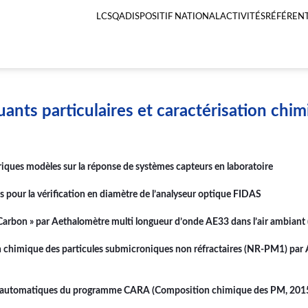
LCSQA
DISPOSITIF NATIONAL
ACTIVITÉS
RÉFÉRENT
Menu
principal
LCSQA
uants particulaires et caractérisation chi
riques modèles sur la réponse de systèmes capteurs en laboratoire
s pour la vérification en diamètre de l’analyseur optique FIDAS
arbon » par Aethalomètre multi longueur d’onde AE33 dans l’air ambiant
 chimique des particules submicroniques non réfractaires (NR-PM1) par
ées automatiques du programme CARA (Composition chimique des PM, 201