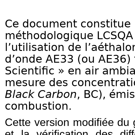
Ce document constitue l
méthodologique LCSQA
l’utilisation de l’aétha
d’onde AE33 (ou AE36) 
Scientific » en
air ambi
mesure
des concentrati
Black Carbon
, BC), émi
combustion.
Cette version modifiée du 
et la vérification des di