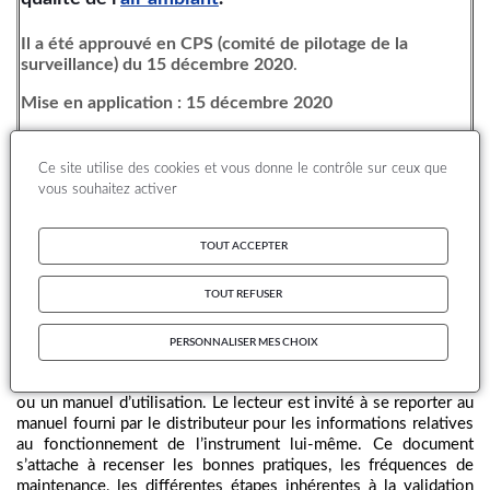
Il a été approuvé en CPS (comité de pilotage de la
surveillance) du 15 décembre 2020
.
Mise en application : 15 décembre 2020
Ce site utilise des cookies et vous donne le contrôle sur ceux que
vous souhaitez activer
Ce document constitue la mise à jour du
guide méthodologique
TOUT ACCEPTER
LCSQA paru en 2018
, relatif à l’utilisation de l’aéthalomètre
multi-longueurs d’onde AE33 fabriqué par « Magee Scientific »
TOUT REFUSER
en
air ambiant
. Cet instrument permet la mesure
des
concentrations de carbone suie (ou
Black Carbon
, BC), émis par
les sources de combustion.
PERSONNALISER MES CHOIX
Ce guide méthodologique ne constitue pas un mode opératoire
ou un manuel d’utilisation. Le lecteur est invité à se reporter au
manuel fourni par le distributeur pour les informations relatives
au fonctionnement de l’instrument lui-même. Ce document
s’attache à recenser les bonnes pratiques, les fréquences de
maintenance, les différentes étapes inhérentes à la validation