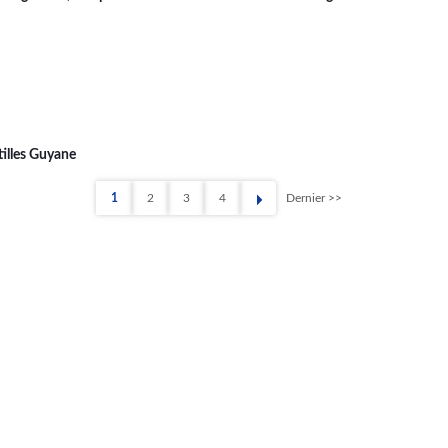
ntilles Guyane
1
2
3
4
Dernier >>
Page
Page
Page
Page
Dernière
page