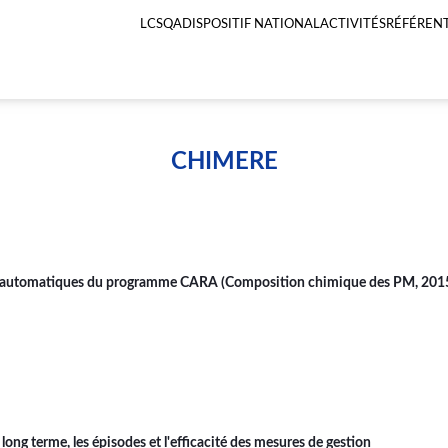
LCSQA
DISPOSITIF NATIONAL
ACTIVITÉS
RÉFÉRENT
Menu
principal
LCSQA
CHIMERE
ées automatiques du programme CARA (Composition chimique des PM, 201
ong terme, les épisodes et l'efficacité des mesures de gestion