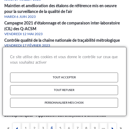
Maintien et amélioration des étalons de référence mis en oeuvre
pour la surveillance de la qualité de l'air
MARDI 6 JUIN 2023
Campagne 2021 d’étalonnage et de comparaison inter-laboratoire
(CIL) des Q-ACSM
VENDREDI 12 MAI 2023
Contrôle qualité de la chaîne nationale de traçabilité métrologique
VENDREDI 17 FÉVRIER 2023
Comparaison Inter Laboratoires 2022 - Niveaux 2 de la chaine
Ce site utilise des cookies et vous donne le contrôle sur ceux que
nationale d’étalonnage des analyseurs de polluants atmosphériques
vous souhaitez activer
gazeux inorganiques
LUNDI 9 JANVIER 2023
Suivi de l’adéquation des analyseurs automatiques de PM à la
TOUT ACCEPTER
méthode de référence : résultats des campagnes 2019 à 2021
JEUDI 15 DÉCEMBRE 2022
TOUT REFUSER
Cahier des charges dédié au développement d’un Générateur
d’Aérosols de Référence Portable
PERSONNALISER MES CHOIX
MARDI 18 OCTOBRE 2022
Comparaison métrologique d’analyseurs de polluants gazeux
atmosphériques - Application aux analyseurs d’ammoniac
1
2
3
4
5
6
7
8
9