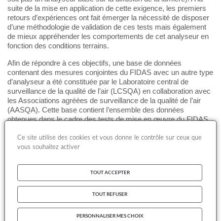
suite de la mise en application de cette exigence, les premiers
retours d’expériences ont fait émerger la nécessité de disposer
d’une méthodologie de validation de ces tests mais également
de mieux appréhender les comportements de cet analyseur en
fonction des conditions terrains.
Afin de répondre à ces objectifs, une base de données
contenant des mesures conjointes du FIDAS avec un autre type
d’analyseur a été constituée par le Laboratoire central de
surveillance de la qualité de l’air (LCSQA) en collaboration avec
les Associations agréées de surveillance de la qualité de l’air
(AASQA). Cette base contient l’ensemble des données
obtenues dans le cadre des tests de mise en œuvre du FIDAS
menés par les
AASQA
ainsi que les mesures réalisées dans le
cadre de l’action réglementaire visant à contrôler en continu
Ce site utilise des cookies et vous donne le contrôle sur ceux que
l’adéquation des analyseurs automatique à la méthode de
vous souhaitez activer
référence, menée par le LCSQA.
Ce rapport présente une analyse de cette base de données à
TOUT ACCEPTER
l’échelle du territoire national ainsi que la définition d’une
méthode de validation des tests de comparaison réalisés sur un
TOUT REFUSER
site de mesure.
PERSONNALISER MES CHOIX