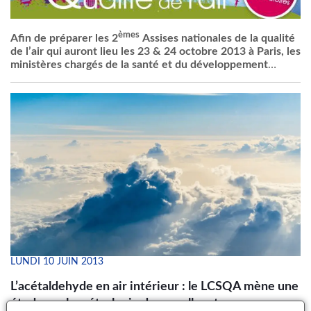
èmes
Afin
de
préparer
les
2
Assises
nationales
de la
qualité
de
l’air
qui
auront
lieu les 23 & 24
octobre
2013
à
Paris, les
ministères
chargés
de la
santé
et du
développement
durable
ont
organisé
,
avec
le
soutien
de
l’Agence
de
l’environnement
et de la
maîtrise
de
l’énergie
et de
l’Institut
des sciences de
l’Univers
du
CNRS
, les ateliers
préparatoires
scientifiques
« pollution par les
particules
:
impacts
sur
la
santé
,
l’air
et le
climat
».
Ces
ateliers,
articulés
autour
de
présentations
scientifiques
et tables
rondes
, se
sont
déroulés
à
Paris les 13 et 14
novembre
2012.
LUNDI 10 JUIN 2013
L’acétaldehyde en air intérieur : le LCSQA mène une
étude sur la métrologie de ce polluant