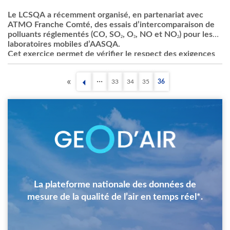
Le
LCSQA
a
récemment
organisé
, en
partenariat
avec
ATMO
Franche
Comté
, des
essais
d’intercomparaison
de
polluants
réglementés
(CO,
SO
,
O
, NO et
NO
) pour les
2
3
2
laboratoires
mobiles
d’AASQA
.
Cet exercice permet de vérifier le respect des exigences
réglementaires
du
niveau
d’incertitude
des
mesures
à
des
(1)
concentrations
spécifiques
et
contribue
au
processus
33
34
35
36
général
d’amélioration
de la
qualité
des
mesures
.
Première
Page
Page
Page
Page
Pagination
Ces
dernières
années
, le
dispositif
français
a
démontré
sa
page
performance en se
positionnant
en
deçà
du
seuil
exigé
par
la Directive pour les
polluants
réglementaires
(15%).
Image
La plateforme nationale des données de
mesure de la qualité de l’air en temps réel*.