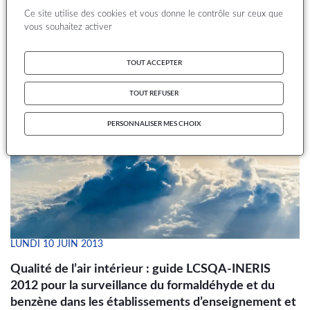
Ce site utilise des cookies et vous donne le contrôle sur ceux que
Courant 2013, le
LCSQA
publiera
un rapport
sur
vous souhaitez activer
l’évaluation
des
moyens
métrologiques
concernant
la
surveillance de
l’acétaldéhyde
en air
intérieur
.
Ce
travail
fait suite
à
une
étude
bibliographique
publiée
par le
TOUT ACCEPTER
LCSQA
en 2012
.
Classé
parmi
les
polluants
majeurs
de
l’air
intérieur
, de par
ses
effets
sanitaires
et la
multiplicité
de
TOUT REFUSER
ses
sources,
il
a
été
constaté
que
les concentrations de
l’acétaldéhyde
sont
plus
élevées
dans
les
environnements
PERSONNALISER MES CHOIX
clos
qu’en
air
ambiant
.
C’est
à
ce
titre
que
l’ANSES
proposera
prochainement
des
valeurs
guides (
VGAI
).
LUNDI 10 JUIN 2013
Qualité de l’air intérieur : guide LCSQA-INERIS
2012 pour la surveillance du formaldéhyde et du
benzène dans les établissements d’enseignement et