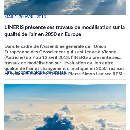
MARDI 30 AVRIL 2013
L’INERIS présente ses travaux de modélisation sur la
qualité de l’air en 2050 en Europe
Dans
le cadre de
l’Assemblée
générale
de
l’Union
Européenne
des
Géosciences
qui
s’est
tenue
à
Vienne
(
Autriche
) du 7 au 12
avril
2013,
l’INERIS
a
présenté
ses
travaux
de
modélisation
sur
l’évaluation
du lien
entre
qualité
de
l’air
et
changement
climatique
en 2050,
réalisés
Lire le
communiqué
de
presse
en collaboration
avec
l’Institut
Pierre Simon Laplace (
IPSL
)
et
l’Institut
International
d’Analyse
des
Systèmes
Appliqués
(
IIASA
).Ces
travaux
viennent
confirmer
la
pertinence de la
mise
en place de
politiques
ambitieuses
de
gestion
de la
qualité
de
l’air
au
niveau
européen
et
international, en
complément
des
politiques
locales, et
dans
un
contexte
de
climat
futur
.