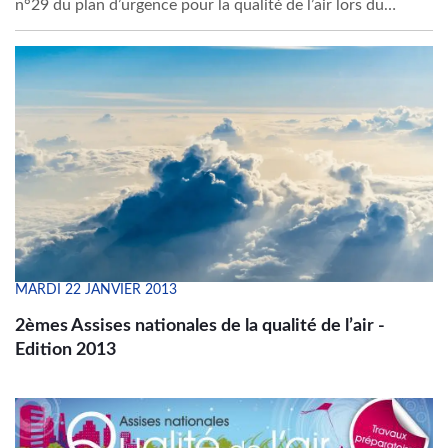
n°29 du plan d’urgence pour la qualité de l’air lors du
Comité Interministériel de la Qualité de l’Air du 6 février
2013 et dont le projet d’arrêté a été présenté lors du CIQA
du 30 avril dernier. En effet, lors d’un épisode de pollution
de l’air ambiant, l’autorité préfectorale met en place un
dispositif d’information du public et met en œuvre des
mesures visant à réduire cette pollution, conformément aux
dispositions des articles L.223-1 et R.223-1 et suivants du
code de l’environnement. L'arrêté entrera en vigueur le 31
octobre 2013.
MARDI 22 JANVIER 2013
2èmes Assises nationales de la qualité de l’air -
Edition 2013