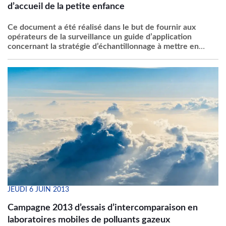
d’accueil de la petite enfance
Ce
document a
été
réalisé
dans
le but de
fournir
aux
opérateurs
de la surveillance un guide
d’application
concernant
la
stratégie
d’échantillonnage
à
mettre
en
œuvre
pour la
mesure
du
formaldéhyde
et du
benzène
. Il
permet
également
de
positionner
les
résultats
obtenus
par
rapport aux
valeurs
de
référence
et
constitue
un
complément
du
référentiel
COFRAC
LAB-REF30
.
JEUDI 6 JUIN 2013
Campagne 2013 d’essais d’intercomparaison en
laboratoires mobiles de polluants gazeux