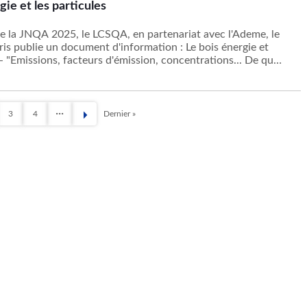
gie et les particules
de la JNQA 2025, le LCSQA, en partenariat avec l'Ademe, le
eris publie un document d'information : Le bois énergie et
 - "Emissions, facteurs d'émission, concentrations... De quoi
3
4
Dernier »
e
Page
Page
Dernière
page