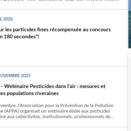
e des gaz inorganiques. Ainsi, Atmo Réunion accueille, au
ocaux à Sainte Marie, Hawa Mayotte et l'Ineris au titre de
our le LCSQA.
L 2026
ur les particules fines récompensée au concours
n 180 secondes"!
NOVEMBRE 2025
 Webinaire Pesticides dans l’air : mesures et
es populations riveraines
vembre, l’Association pour la Prévention de la Pollution
 (APPA) organisait un webinaire dédié aux pesticides
tiné aux collectivités, institutionnels, professionnels de
es acteurs concernés.