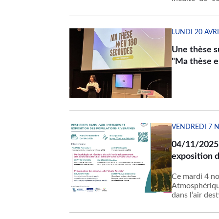
pour la mesur
sein de ses l
ses travaux p
LUNDI 20 AVRI
Une thèse s
"Ma thèse e
VENDREDI 7 
04/11/2025 -
exposition d
Ce mardi 4 no
Atmosphérique
dans l’air des
santé et autr