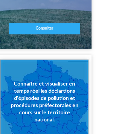
Consulter
Connaître et visualiser en
temps réel les déclartions
d'épisodes de pollution et
procédures préfectorales en
cours sur le territoire
national.