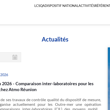
LCSQA
DISPOSITIF NATIONAL
ACTIVITÉS
RÉFÉRENT
Menu
principal
LCSQA
Actualités
 2026
n 2026 - Comparaison inter-laboratoires pour les
chez Atmo Réunion
 de ses travaux de contrôle qualité du dispositif de mesure,
anise actuellement pour les Outre-mer une opération
omparaisons inter-laboratoires (CIL) des moyens mobiles