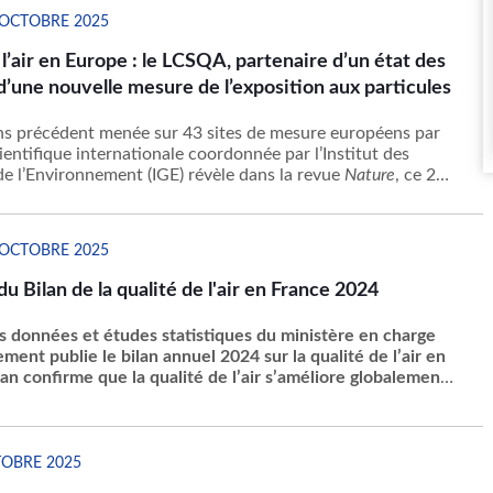
 OCTOBRE 2025
 l’air en Europe : le LCSQA, partenaire d’un état des
 d’une nouvelle mesure de l’exposition aux particules
s précédent menée sur 43 sites de mesure européens par
entifique internationale coordonnée par l’Institut des
e l’Environnement (IGE) révèle dans la revue
Nature
, ce 22
 que la capacité des particules en suspension à générer du
if dans les poumons (le potentiel oxydant, P
 OCTOBRE 2025
du Bilan de la qualité de l'air en France 2024
s données et études statistiques du ministère en charge
ment publie le bilan annuel 2024 sur la qualité de l’air en
an confirme que la qualité de l’air s’améliore globalement,
la réduction des émissions de polluants. Toutefois, même si
n polluants dans l'air baissent, des dépassements de
entaires de qualité de l'air pour la protection de la santé
ns certaines zones.
TOBRE 2025