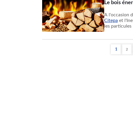
Le bois éner
A l'occasion 
Citepa
et l'In
les particules
parle t'on ?"
1
2
Page
Pag
Pagination