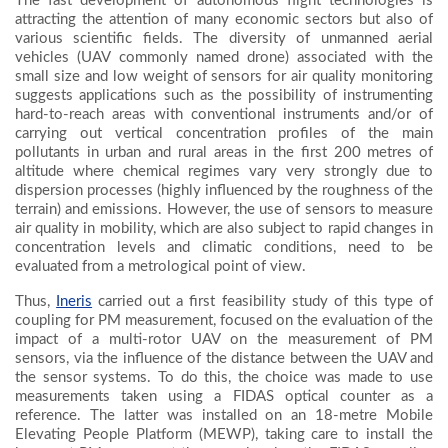
The fast development of autonomous flight technologies is
attracting the attention of many economic sectors but also of
various scientific fields. The diversity of unmanned aerial
vehicles (UAV commonly named drone) associated with the
small size and low weight of sensors for air quality monitoring
suggests applications such as the possibility of instrumenting
hard-to-reach areas with conventional instruments and/or of
carrying out vertical concentration profiles of the main
pollutants in urban and rural areas in the first 200 metres of
altitude where chemical regimes vary very strongly due to
dispersion processes (highly influenced by the roughness of the
terrain) and emissions. However, the use of sensors to measure
air quality in mobility, which are also subject to rapid changes in
concentration levels and climatic conditions, need to be
evaluated from a metrological point of view.
Thus,
Ineris
carried out a first feasibility study of this type of
coupling for PM measurement, focused on the evaluation of the
impact of a multi-rotor UAV on the measurement of PM
sensors, via the influence of the distance between the UAV and
the sensor systems. To do this, the choice was made to use
measurements taken using a FIDAS optical counter as a
reference. The latter was installed on an 18-metre Mobile
Elevating People Platform (MEWP), taking care to install the