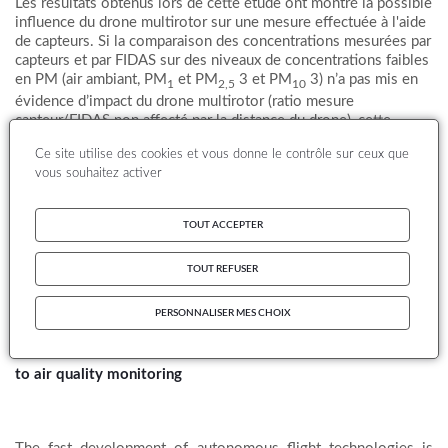
Les résultats obtenus lors de cette étude ont montré la possible
influence du drone multirotor sur une mesure effectuée à l'aide
de capteurs. Si la comparaison des concentrations mesurées par
capteurs et par FIDAS sur des niveaux de concentrations faibles
en PM (air ambiant, PM
et PM
3 et PM
3) n’a pas mis en
1
2,5
10
évidence d’impact du drone multirotor (ratio mesure
capteur/FIDAS non affecté par la distance du drone), cette
même comparaison à des concentrations plus élevées (50
Ce site utilise des cookies et vous donne le contrôle sur ceux que
3
µg/m
en moyenne) a mis en évidence, un impact de la distance
vous souhaitez activer
du drone multirotor par rapport aux capteurs. Ainsi, une distance
minimale à respecter de 2 m entre les capteurs et le drone
multirotor a été estimée sur la base des essais menés.
TOUT ACCEPTER
TOUT REFUSER
PERSONNALISER MES CHOIX
Coupling drones/sensors: feasibility study for an application
to air quality monitoring