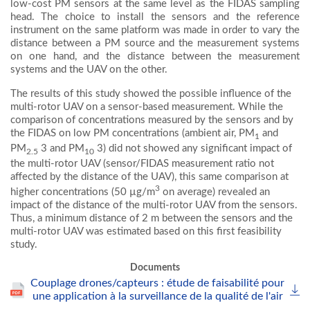
low-cost PM sensors at the same level as the FIDAS sampling
head. The choice to install the sensors and the reference
instrument on the same platform was made in order to vary the
distance between a PM source and the measurement systems
on one hand, and the distance between the measurement
systems and the UAV on the other.
The results of this study showed the possible influence of the
multi-rotor UAV on a sensor-based measurement. While the
comparison of concentrations measured by the sensors and by
the FIDAS on low PM concentrations (ambient air, PM
and
1
PM
3 and PM
3) did not showed any significant impact of
2.5
10
the multi-rotor UAV (sensor/FIDAS measurement ratio not
affected by the distance of the UAV), this same comparison at
3
higher concentrations (50 µg/m
on average) revealed an
impact of the distance of the multi-rotor UAV from the sensors.
Thus, a minimum distance of 2 m between the sensors and the
multi-rotor UAV was estimated based on this first feasibility
study.
Documents
Couplage drones/capteurs : étude de faisabilité pour
une application à la surveillance de la qualité de l'air