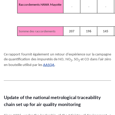
Raccordements HAWA Mayotte
-
-
-
Somme des raccordements
207
196
145
Bilan global de l’ensemble des raccordements effectués par le LCSQA-LNE
depuis 2017
Ce rapport fournit également un retour d’expérience sur la campagne
de quantification des impuretés de NO, NO
, SO
et CO dans l’air zéro
2
2
en bouteille utilisé par les
AASQA
.
Update of the national metrological traceability
chain set up for air quality monitoring