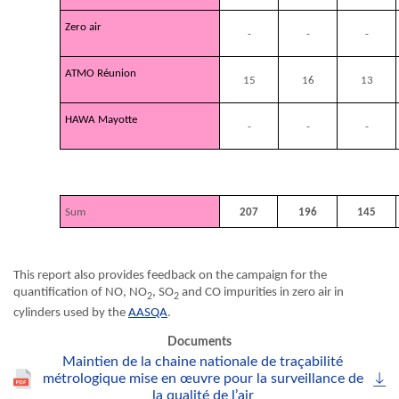
Zero air
-
-
-
ATMO Réunion
15
16
13
HAWA Mayotte
-
-
-
Sum
207
196
145
Overall summary of all calibrations carried out by the LCSQA-LNE since 2017
This report also provides feedback on the campaign for the
quantification of NO, NO
, SO
and CO impurities in zero air in
2
2
cylinders used by the
AASQA
.
Documents
Maintien de la chaine nationale de traçabilité
métrologique mise en œuvre pour la surveillance de
la qualité de l’air