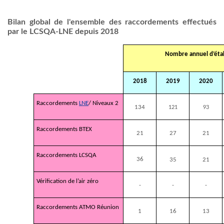
Bilan global de l'ensemble des raccordements effectués
par le LCSQA-LNE depuis 2018
Nombre annuel d’éta
2018
2019
2020
Raccordements
LNE
/ Niveaux 2
134
121
93
Raccordements BTEX
21
27
21
Raccordements LCSQA
36
35
21
Vérification de l’air zéro
-
-
-
Raccordements ATMO Réunion
1
16
13