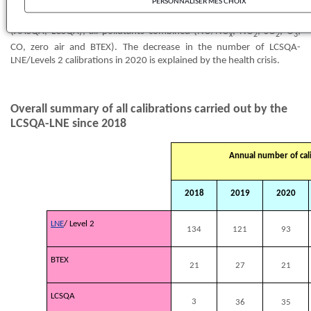
PERSONNALISER MES CHOIX
The following table summarizes the calibrations carried out since
2018 by the LCSQA-LNE for the air quality monitoring system
(AASQA, LCSQA), all pollutants combined (NO/NO
, NO
, SO
, O
,
x
2
2
3
CO, zero air and BTEX). The decrease in the number of LCSQA-
LNE/Levels 2 calibrations in 2020 is explained by the health crisis.
Overall summary of all calibrations carried out by the
LCSQA-LNE since 2018
Annual number of cal
2018
2019
2020
LNE
/ Level 2
134
121
93
BTEX
21
27
21
LCSQA
3
36
35