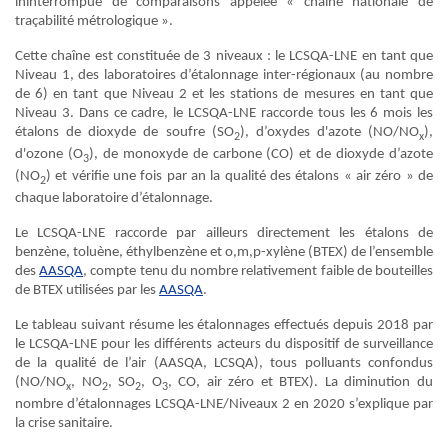
ininterrompue de comparaisons appelée « chaîne nationale de
traçabilité métrologique ».
Cette chaîne est constituée de 3 niveaux : le LCSQA-LNE en tant que
Niveau 1, des laboratoires d’étalonnage inter-régionaux (au nombre
de 6) en tant que Niveau 2 et les stations de mesures en tant que
Niveau 3. Dans ce cadre, le LCSQA-LNE raccorde tous les 6 mois les
étalons de dioxyde de soufre (SO
), d’oxydes d'azote (NO/NO
),
2
x
d'ozone (O
), de monoxyde de carbone (CO) et de dioxyde d’azote
3
(NO
) et vérifie une fois par an la qualité des étalons « air zéro » de
2
chaque laboratoire d’étalonnage.
Le LCSQA-LNE raccorde par ailleurs directement les étalons de
benzène, toluène, éthylbenzène et o,m,p-xylène (BTEX) de l’ensemble
des
AASQA
, compte tenu du nombre relativement faible de bouteilles
de BTEX utilisées par les
AASQA
.
Le tableau suivant résume les étalonnages effectués depuis 2018 par
le LCSQA-LNE pour les différents acteurs du dispositif de surveillance
de la qualité de l’air (AASQA, LCSQA), tous polluants confondus
(NO/NO
, NO
, SO
, O
, CO, air zéro et BTEX). La diminution du
x
2
2
3
nombre d’étalonnages LCSQA-LNE/Niveaux 2 en 2020 s’explique par
la crise sanitaire.