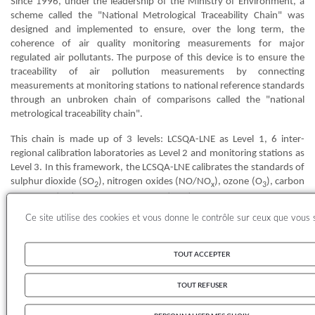
Since 1996, under the leadership of the Ministry of Environment, a
scheme called the "National Metrological Traceability Chain" was
designed and implemented to ensure, over the long term, the
coherence of air quality monitoring measurements for major
regulated air pollutants. The purpose of this device is to ensure the
traceability of air pollution measurements by connecting
measurements at monitoring stations to national reference standards
through an unbroken chain of comparisons called the "national
metrological traceability chain".
This chain is made up of 3 levels: LCSQA-LNE as Level 1, 6 inter-
regional calibration laboratories as Level 2 and monitoring stations as
Level 3. In this framework, the LCSQA-LNE calibrates the standards of
sulphur dioxide (SO
), nitrogen oxides (NO/NO
), ozone (O
), carbon
2
x
3
monoxide (CO) and nitrogen dioxide (NO
) standards every 6 months
2
and checks the quality of the air zero standards once a year for each
Ce site utilise des cookies et vous donne le contrôle sur ceux que vous 
calibration laboratory.
In addition, the LCSQA-LNE directly calibrates benzene, toluene,
TOUT ACCEPTER
ethylbenzene and o,m,p-xylene (BTEX) standards of all
AASQA
,
because of the relatively small number of BTEX cylinders used by the
TOUT REFUSER
AASQA
.