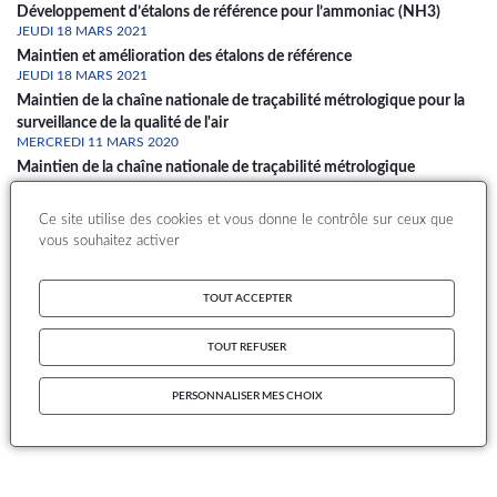
Développement d’étalons de référence pour l’ammoniac (NH3)
JEUDI 18 MARS 2021
Maintien et amélioration des étalons de référence
JEUDI 18 MARS 2021
Maintien de la chaîne nationale de traçabilité métrologique pour la
surveillance de la qualité de l'air
MERCREDI 11 MARS 2020
Maintien de la chaîne nationale de traçabilité métrologique
MERCREDI 11 MARS 2020
Maintien et amélioration des étalons de référence
Ce site utilise des cookies et vous donne le contrôle sur ceux que
JEUDI 21 FÉVRIER 2019
vous souhaitez activer
Maintien de la chaîne nationale d’étalonnage
TOUT ACCEPTER
1
2
3
4
5
Page
Page
Page
Page
Page
Dernière
Pagination
page
TOUT REFUSER
S'abonner à Laboratoire National de Référence
PERSONNALISER MES CHOIX