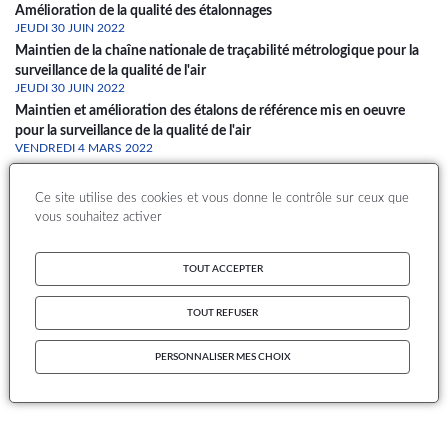
Amélioration de la qualité des étalonnages
JEUDI 30 JUIN 2022
Maintien de la chaîne nationale de traçabilité métrologique pour la
surveillance de la qualité de l'air
JEUDI 30 JUIN 2022
Maintien et amélioration des étalons de référence mis en oeuvre
pour la surveillance de la qualité de l'air
VENDREDI 4 MARS 2022
Cahier des charges pour l’étalonnage des ACSM
MARDI 31 AOÛT 2021
Ce site utilise des cookies et vous donne le contrôle sur ceux que
Contrôle des paramètres de fonctionnement et raccordement à
vous souhaitez activer
l'aide de cales étalon des analyseurs automatiques de particules
JEUDI 18 MARS 2021
TOUT ACCEPTER
Développement d’étalons de référence pour l’ammoniac (NH3)
TOUT REFUSER
1
2
3
4
Page
Page
Page
Page
Dernière
Pagination
page
S'abonner à Etalonnage
PERSONNALISER MES CHOIX