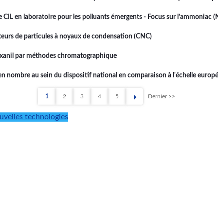
 de CIL en laboratoire pour les polluants émergents - Focus sur l’ammoniac 
teurs de particules à noyaux de condensation (CNC)
moxanil par méthodes chromatographique
 en nombre au sein du dispositif national en comparaison à l'échelle euro
1
2
3
4
5
Dernier >>
Page
Page
Page
Page
Page
Dernière
page
uvelles technologies