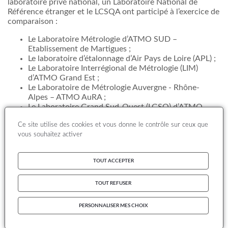
laboratoire privé national, un Laboratoire National de
Référence étranger et le LCSQA ont participé à l’exercice de
comparaison :
Le Laboratoire Métrologie d’ATMO SUD –
Etablissement de Martigues ;
Le laboratoire d’étalonnage d’Air Pays de Loire (APL) ;
Le Laboratoire Interrégional de Métrologie (LIM)
d’ATMO Grand Est ;
Le Laboratoire de Métrologie Auvergne - Rhône-
Alpes – ATMO AuRA ;
Le Laboratoire Grand Sud-Ouest (LGSO) d’ATMO
OCCITANIE ;
Ce site utilise des cookies et vous donne le contrôle sur ceux que
Le Laboratoire d’AIRPARIF ;
vous souhaitez activer
La Cellule Interrégionale de l'Environnement (CELINE)
– Bruxelles, Belgique ;
Un laboratoire privé national ;
TOUT ACCEPTER
Le LCSQA-IMT Lille Douai : organisateur et
participant, en charge de la mise en œuvre du
système de génération.
TOUT REFUSER
Les résultats sont anonymes.
PERSONNALISER MES CHOIX
L’objectif pour les participants est de mesurer avec ses