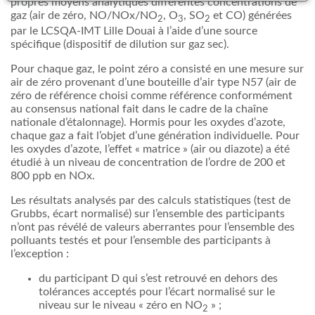
propres moyens analytiques différentes concentrations de
gaz (air de zéro, NO/NOx/NO
, O
, SO
et CO) générées
2
3
2
par le LCSQA-IMT Lille Douai à l’aide d’une source
spécifique (dispositif de dilution sur gaz sec).
Pour chaque gaz, le point zéro a consisté en une mesure sur
air de zéro provenant d’une bouteille d’air type N57 (air de
zéro de référence choisi comme référence conformément
au consensus national fait dans le cadre de la chaîne
nationale d’étalonnage). Hormis pour les oxydes d’azote,
chaque gaz a fait l’objet d’une génération individuelle. Pour
les oxydes d’azote, l’effet « matrice » (air ou diazote) a été
étudié à un niveau de concentration de l’ordre de 200 et
800 ppb en NOx.
Les résultats analysés par des calculs statistiques (test de
Grubbs, écart normalisé) sur l’ensemble des participants
n’ont pas révélé de valeurs aberrantes pour l’ensemble des
polluants testés et pour l’ensemble des participants à
l’exception :
du participant D qui s’est retrouvé en dehors des
tolérances acceptés pour l’écart normalisé sur le
niveau sur le niveau « zéro en NO
» ;
2