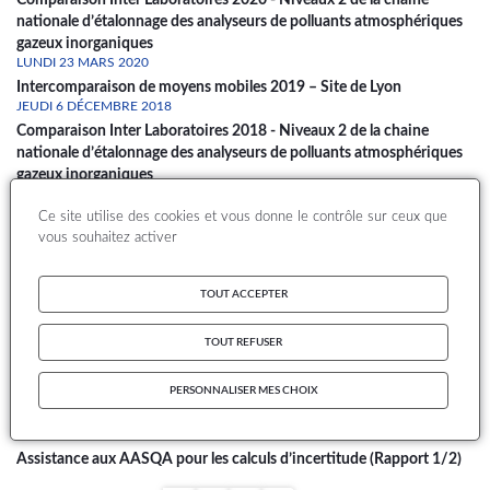
Comparaison Inter Laboratoires 2020 - Niveaux 2 de la chaine
nationale d’étalonnage des analyseurs de polluants atmosphériques
gazeux inorganiques
LUNDI 23 MARS 2020
Intercomparaison de moyens mobiles 2019 – Site de Lyon
JEUDI 6 DÉCEMBRE 2018
Comparaison Inter Laboratoires 2018 - Niveaux 2 de la chaine
nationale d’étalonnage des analyseurs de polluants atmosphériques
gazeux inorganiques
LUNDI 22 OCTOBRE 2018
Ce site utilise des cookies et vous donne le contrôle sur ceux que
Intercomparaison de moyens mobiles - Lyon 2017
vous souhaitez activer
VENDREDI 29 JANVIER 2016
guide méthodologique de validation des données de mesures
automatiques
TOUT ACCEPTER
LUNDI 13 AVRIL 2015
Maintien et amélioration des chaînes nationales d’étalonnage
TOUT REFUSER
MARDI 13 MAI 2014
Maintien et amélioration des chaînes nationales d’étalonnage
JEUDI 23 MAI 2013
PERSONNALISER MES CHOIX
Assistance aux AASQA pour les calculs d’incertitude (Rapport 2/2)
JEUDI 23 MAI 2013
Assistance aux AASQA pour les calculs d’incertitude (Rapport 1/2)