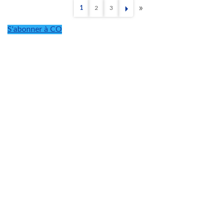
1
2
3
Page
Page
Page
Dernière
Pagination
page
S'abonner à CO