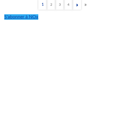
1
2
3
4
Page
Page
Page
Page
Dernière
Pagination
page
S'abonner à NOx