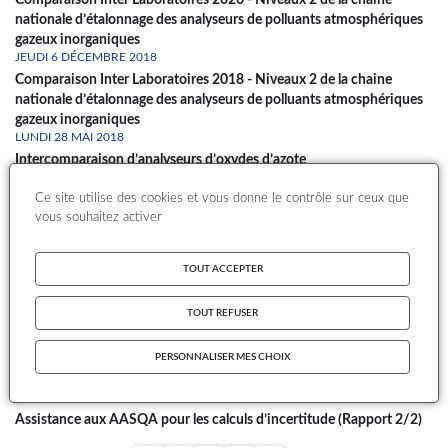
Comparaison Inter Laboratoires 2020 - Niveaux 2 de la chaine
nationale d’étalonnage des analyseurs de polluants atmosphériques
gazeux inorganiques
JEUDI 6 DÉCEMBRE 2018
Comparaison Inter Laboratoires 2018 - Niveaux 2 de la chaine
nationale d’étalonnage des analyseurs de polluants atmosphériques
gazeux inorganiques
LUNDI 28 MAI 2018
Intercomparaison d’analyseurs d’oxydes d’azote
LUNDI 10 AVRIL 2017
Ce site utilise des cookies et vous donne le contrôle sur ceux que
Retour d’expérience sur les sécheurs des analyseurs d’oxydes d’azote
vous souhaitez activer
MERCREDI 20 JUILLET 2016
Mise à jour de la méthodologie de définition des zones sensibles
VENDREDI 29 JANVIER 2016
TOUT ACCEPTER
guide méthodologique de validation des données de mesures
automatiques
TOUT REFUSER
LUNDI 13 AVRIL 2015
Maintien et amélioration des chaînes nationales d’étalonnage
MARDI 13 MAI 2014
PERSONNALISER MES CHOIX
Maintien et amélioration des chaînes nationales d’étalonnage
JEUDI 23 MAI 2013
Assistance aux AASQA pour les calculs d’incertitude (Rapport 2/2)