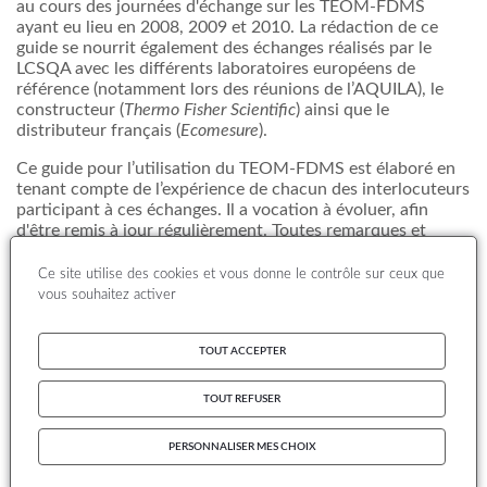
au cours des journées d'échange sur les TEOM-FDMS
ayant eu lieu en 2008, 2009 et 2010. La rédaction de ce
guide se nourrit également des échanges réalisés par le
LCSQA avec les différents laboratoires européens de
référence (notamment lors des réunions de l’AQUILA), le
constructeur (
Thermo Fisher Scientific
) ainsi que le
distributeur français (
Ecomesure
).
Ce guide pour l’utilisation du TEOM-FDMS est élaboré en
tenant compte de l’expérience de chacun des interlocuteurs
participant à ces échanges. Il a vocation à évoluer, afin
d'être remis à jour régulièrement. Toutes remarques et
propositions de corrections sont les bienvenues, et peuvent
être adressées directement au LCSQA (Aurélien Ustache,
Ce site utilise des cookies et vous donne le contrôle sur ceux que
aurelien.ustache@ineris.fr
; Olivier Favez,
vous souhaitez activer
olivier.favez@ineris.fr
).
Nous observons, depuis 2007 (date de début d’utilisation
TOUT ACCEPTER
des TEOM-FDMS pour la réalisation de mesures
réglementaires des PM
en France), une nette évolution
10
TOUT REFUSER
dans la connaissance technique du fonctionnement de
l’instrument, tant au niveau des solutions à apporter en cas
PERSONNALISER MES CHOIX
de problème que des procédures à mettre en œuvre pour
vérifier le fonctionnement de l'outil en routine. De ce fait, il