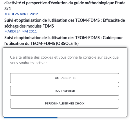
d’activité et perspective d’évolution du guide méthodologique Etude
3/1
JEUDI 26 AVRIL 2012
Suivi et optimisation de l’utilisation des TEOM-FDMS : Efficacité de
séchage des modules FDMS
MARDI 24 MAI 2011
Suivi et optimisation de l’utilisation des TEOM-FDMS : Guide pour
l’utilisation du TEOM-FDMS (OBSOLETE)
MERCREDI 27 JANVIER 2010
Suivi et optimisation de l'utilisation des TEOM-FDMS 2/2 :
Ce site utilise des cookies et vous donne le contrôle sur ceux que
Accompagnement à la mise en œuvre des modules FDMS
vous souhaitez activer
JEUDI 1 OCTOBRE 2009
Suivi et optimisation de l'utilisation des TEOM-FDMS (1/2) : Guide
TOUT ACCEPTER
pour l'utilisation du TEOM-FDMS (OBSOLETE)
LUNDI 2 FÉVRIER 2009
Accompagnement au déploiement des modules FDMS
TOUT REFUSER
1
2
PERSONNALISER MES CHOIX
Page
Page
Dernière
Pagination
page
S'abonner à TEOM-FDMS