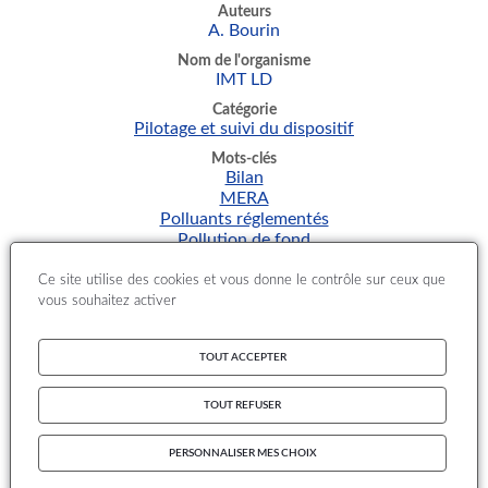
Auteurs
A. Bourin
Nom de l'organisme
IMT LD
Catégorie
Pilotage et suivi du dispositif
Mots-clés
Bilan
MERA
Polluants réglementés
Pollution de fond
Thématique
Ce site utilise des cookies et vous donne le contrôle sur ceux que
Appui au ministère
vous souhaitez activer
Ce rapport établit le bilan des actions engagées en 2020. Il
a pour but de présenter les activités en lien avec
TOUT ACCEPTER
l'observatoire MERA et les résultats de mesure provisoires
sur l'année en cours pour les stations rurales nationales. Il
TOUT REFUSER
fait état du suivi au long terme de la pollution
atmosphérique longue distance, répondant aux exigences
de surveillance de la qualité de l'air.
PERSONNALISER MES CHOIX